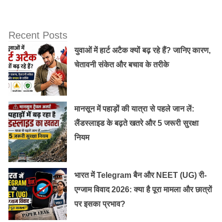
चाहते हैं।
Recent Posts
क्या हैं और नए features:
युवाओं में हार्ट अटैक क्यों बढ़ रहे हैं? जानिए कारण,
Whatsapp कई सारे फीचर्स लाने वाला है। इसमें अवतार, एडिट
चेतावनी संकेत और बचाव के तरीके
वॉइस नोट जैसे तमाम फीचर्स शामिल हैं। इस फीचर में यूजर्स अपना
अपना अवतार बनाकर स्टिकर्स के तौर पर अपने दोस्तों को भेज
सकते हैं। इसके अलावा इसे आप अपने प्रोफाइल फोटो में भी लगा
मानसून में पहाड़ों की यात्रा से पहले जान लें:
सकते हैं।
लैंडस्लाइड के बढ़ते खतरे और 5 जरूरी सुरक्षा
नियम
भारत में Telegram बैन और NEET (UG) री-
एग्जाम विवाद 2026: क्या है पूरा मामला और छात्रों
पर इसका प्रभाव?