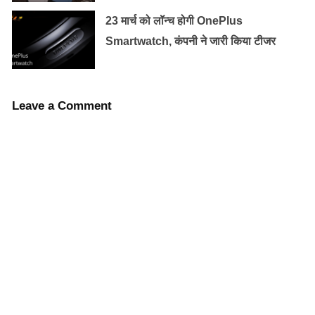
अपडेट करके ग्रुप में ऐड होने वाले पार्टिसिपेंट को बढ़ा सकता है,
23 मार्च को लॉन्च होगी OnePlus
जिसमें अब 1024 members को ऐड किया जा सकता है।
Smartwatch, कंपनी ने जारी किया टीजर
यह भी पढ़ें:
whatsapp: इस फीचर से डिलीट मीडिया फाइल को
दोबारा कर सकेंगे रिकवर !
Leave a Comment
Pending Group
फीचर भी जल्द आएगा:
इसके अलावा यूजर्स की प्राइवेसी को ध्यान में रखते हुए कई नए
फीचर्स लेकर आ रही है। रिपोर्टेस के मुताबिक कंपनी Pending
Group Participants फीचर लेकर आ रही है। अभी यह फीचर
डेवलपमेंट फेज में है।
इसके तहत ग्रुप इंफो में Pending Participants नाम का एक नया
एडिशिनल सेक्शन मिलेगा। इस पर क्लिक करते ही ग्रुप एडमिन को
उन सभी लोगों की रिक्वेस्ट दिख जाएगी, जो ग्रुप में शामिल होना