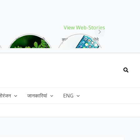
View Web-Stories
गर्मियों में मिलने वाले
क्या storage full होने
drumstick गुणों की खान
के बाद मोबाइल हो रहा है
है, इसकी पत्तियों में भी
हैंग, तो अपनाएं ये तरीके!
भरपूर है पोषण!
Searc
नोरंजन
जानकारियां
ENG