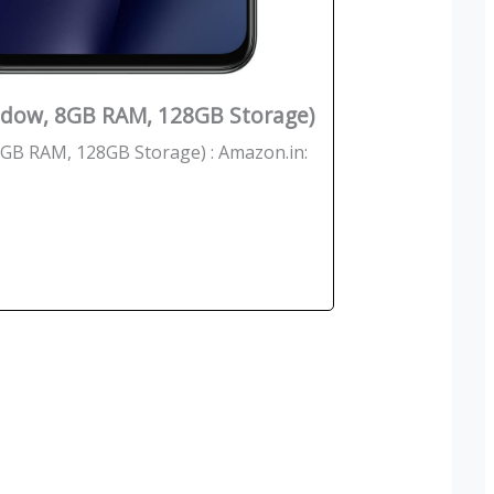
adow, 8GB RAM, 128GB Storage)
GB RAM, 128GB Storage) : Amazon.in:
 पदचिन्हों के बारे
दिल्ली में लश्कर के फिदायीन हमले की साजिश, नाम
बदलकर राजधानी में छिपे 3 आतंकी
ुसार "एक फ़ौजी का
मुंबई हमलों को अंजाम देने वाले आतंकी संगठन लश्कर-
यह तो एक ऑफिसर होता
तैयबा के दो आतंकवादी दिल्ली में दाखिल हो चुके हैं। ये
े बढ़ते हुए Lt Gen P
दोनों किसी भी जगह पर कभी भी फिदाईन हमले कर
ank is earned...
सकते हैं। दिल्ली पुलिस को यह सूचना खुफिया विभाग स
मिली,...