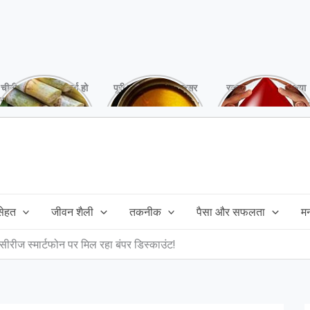
चीनी को कर दें ना, वर्ना हो
पूरी बनाने के बाद, अक्सर
रक्तदान है ‘महादान’ क्या
सकता है बहुत बड़ा नुक्सान
तेल बच जाता है,ऐसे में
आपने करवाया, स्वस्थ
!
महंगा तेल फैंक भी नही
रहना है तो जरुर करें,
सकते और इसका reuse
इसके अनेकों हैं फायदे!
कैसे करें!
 सेहत
जीवन शैली
तकनीक
पैसा और सफलता
म
ज स्मार्टफोन पर मिल रहा बंपर डिस्काउंट!