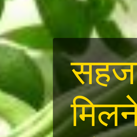
सहजन 
मिलने