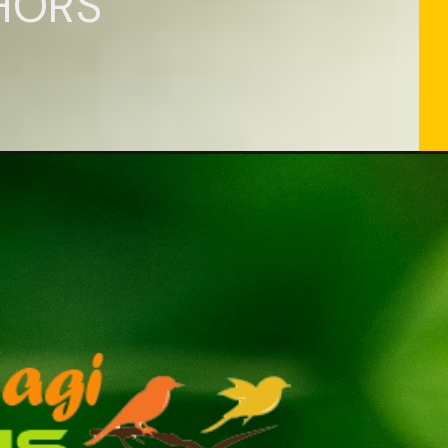
THORS