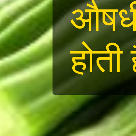
औषधीय
होती