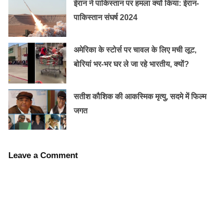
और मीडिया फाइल को नए फोन में एक्सपोर्ट करना होगा। इसके लिए
ईरान ने पाकिस्तान पर हमला क्यों किया: ईरान-
आपको व्हाट्ऐप के एक्सपोर्ट चैट पर क्लिक करना होगा।
पाकिस्तान संघर्ष 2024
इन फोन के लिए सपोर्ट होगा बंद
अमेरिका के स्टोर्स पर चावल के लिए मची लूट,
बोरियां भर-भर घर ले जा रहे भारतीय, क्यों?
एंड्राइड वर्जन 2.3.7 और इससे पुराने ऑपरेटिंग सिस्टम
वाले स्मार्टफोन
सतीश कौशिक की आकस्मिक मृत्यु, सदमे में फिल्म
iOS 8 और इससे पुराने ऑपरेटिंग सिस्टम
जगत
सभी Window आधारित स्मार्टफोन
Leave a Comment