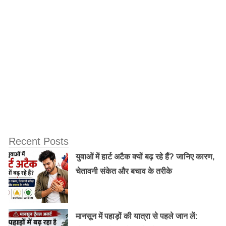
का जानें तरीका LIC से लिए लोन को चुकाने का तरीका बैंकों से
काफी आसान है। यहां पर किस्त या EMI जैसी बात नहीं होती है।
आप लोन लेते ही इसे चुकाना शुरू करना चाहें तो यह भी संभव है, या
एक बार चाहें तो इसे वापस कर सकते हैं।
इसके अलावा आपके पास यह भी विकल्प है कि आप केवल ब्याज का
भुगतान करते जाएं और लोन अमाउंट को बीमा पूरा होने तक न
चुकाएं। इस स्थिति में आपके बीमा का भुगतान इस लोन की राशि को
काटकर किया जाएगा। लेकिन अगर आपने ब्याज का भुगतान नहीं
किया तो LIC आपकी पॉलिसी को बंद करके अपने लोन का पैसा
Recent Posts
काट लेगी। इसके बाद जो पैसा बच रहा होगा उसे आपको वापस कर
युवाओं में हार्ट अटैक क्यों बढ़ रहे हैं? जानिए कारण,
दिया जाएगा।
चेतावनी संकेत और बचाव के तरीके
मानसून में पहाड़ों की यात्रा से पहले जान लें: