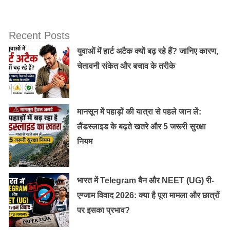
पर दुख जताते हुए इंस्टाग्राम पर हार्दिक संदेश साझा किया। पोस्ट
में लिखा है: “मेरे पिता सतीश कौशिक का संक्षिप्त बीमारी के बाद आज
निधन हो गया।
Recent Posts
युवाओं में हार्ट अटैक क्यों बढ़ रहे हैं? जानिए कारण,
मीडिया में उनकी मृत्यु का कारन “हार्ट अटैक” अर्थात दिल का दौरा
चेतावनी संकेत और बचाव के तरीके
बताया गया है! दुख की इस घड़ी में हम कौशिक के परिवार, दोस्तों
और प्रशंसकों के प्रति गहरी संवेदना व्यक्त करते हैं। उन्हें बहुत
याद किया जाएगा, लेकिन भारतीय सिनेमा की दुनिया पर उनके
मानसून में पहाड़ों की यात्रा से पहले जान लें:
प्रभाव को कभी नहीं भुलाया जा सकेगा। आपकी कला हमेशा अमर
लैंडस्लाइड के बढ़ते खतरे और 5 जरूरी सुरक्षा
रहेगी।
नियम
उनके द्वारा किया गया आखरी ट्वीट :
भारत में Telegram बैन और NEET (UG) री-
एग्जाम विवाद 2026: क्या है पूरा मामला और छात्रों
पर इसका प्रभाव?