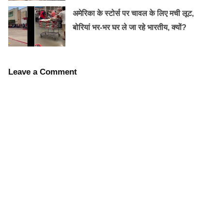
अमेरिका के स्टोर्स पर चावल के लिए मची लूट,
बोरियां भर-भर घर ले जा रहे भारतीय, क्यों?
अंतिम संस्कार की तैयारी पिछले एक साल से, इस राजा
पर खर्च हुए 600 करोड़ रुपए! प्रजा मानती थीं भगवान
राम के वंशज
Leave a Comment
सतीश कौशिक में एक संक्रामक सकारात्मक ऊर्जा थी जो किसी भी
कमरे को हँसी और खुशी से रोशन कर सकती थी। उनमें गजब का
सेंस ऑफ ह्यूमर था जिसने उन्हें अपने दोस्तों और सहकर्मियों के बीच
समान रूप से लोकप्रिय बना दिया। साहित्य के प्रति भी उनकी
गहरी प्रशंसा थी; उनकी कई रचनाएँ रवींद्रनाथ टैगोर जैसे महान
कवियों से प्रेरित थीं।
उनके निधन की खबर ने कई मित्रों और परिवारों को स्तब्ध और
दुखी कर दिया है। उनके बेटे शाहनू कौशिक ने अपने पिता के निधन