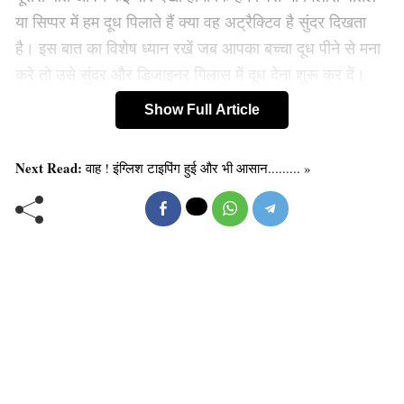
या सिप्पर में हम दूध पिलाते हैं क्या वह अट्रैक्टिव है सुंदर दिखता
है। इस बात का विशेष ध्यान रखें जब आपका बच्चा दूध पीने से मना
करे तो उसे सुंदर और डिजाइनर गिलास में दूध देना शुरू कर दें।
इससे गिलास की खूबसूरती को देखकर वह दूध पर ध्यान नहीं देगा
Show Full Article
और दूध भी पी लेगा।
Next Read:
वाह ! इंग्लिश टाइपिंग हुई और भी आसान......... »
ये भी पढ़ें :-
जिद्दी बच्चे को कैसे सुधारें और उसकी हर बात को कैसे
समझें, आओ जाने…
Old Random Post
काजू खाने से बॉडी रहती है तंदरुस्त, रोग जाता है कोसों
दूर!
समय से पहले बाल सफेद होना आयुर्वेद में हैं इलाज