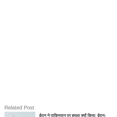
पंजाब के गुरदासपुर से जुड़े ऐतिहासिक तथ्य जो आप
नहीं जानते होंगे
इन नियमों का लाभ पॉलिसीधारकों को देने के लिए एलआईसी ने
इरडाई से संपर्क किया और 1 जनवरी 2014 से पहले खरीदी गई
पॉलिसी पर भी इसे लागू करने का आग्रह किया। एलआईसी के
अनुसार, अब ऐसे पॉलिसीधारक जिन्होंने 1 जनवरी 2014 से पहले
पॉलिसी खरीदी है वे अपनी बंद पड़ी नॉन लिंक्ड पॉलिसी को फर्स्ट
अनपेड प्रीमियम के 5 साल और यूनिट लिंक्ड पॉलिसी को 3 साल के
भीतर दोबारा शुरू करा सकते हैं।
Related Post
पॉलिसी खरीदना मनुष्य के जीवन का दूरदर्शी फैसला
ईरान ने पाकिस्तान पर हमला क्यों किया: ईरान-