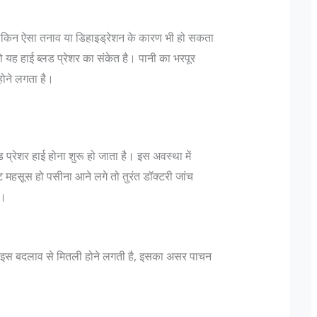
है लेकिन ऐसा तनाव या डिहाइड्रेशन के कारण भी हो सकता
 यह हाई ब्लड प्रेशर का संकेत है। पानी का भरपूर
होने लगता है।
्रेशर हाई होना शुरू हो जाता है। इस अवस्था में
 पदचिन्हों के बारे
दिल्ली में लश्कर के फिदायीन हमले की साजिश, नाम
महसूस हो पसीना आने लगे तो तुरंत डॉक्टरी जांच
बदलकर राजधानी में छिपे 3 आतंकी
ै।
नुसार "एक फ़ौजी का
मुंबई हमलों को अंजाम देने वाले आतंकी संगठन लश्कर-
यह तो एक ऑफिसर होता
तैयबा के दो आतंकवादी दिल्ली में दाखिल हो चुके हैं। ये
गे बढ़ते हुए Lt Gen P
दोनों किसी भी जगह पर कभी भी फिदाईन हमले कर
ए इस बदलाव से मितली होने लगती है, इसका असर पाचन
ank is earned...
सकते हैं। दिल्ली पुलिस को यह सूचना खुफिया विभाग 
मिली,...