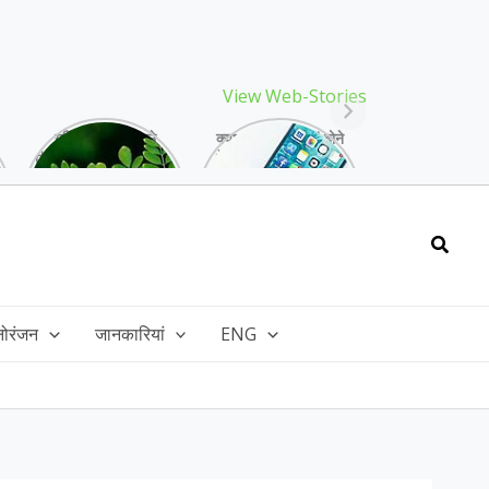
View Web-Stories
गर्मियों में मिलने वाले
क्या storage full होने
drumstick गुणों की खान
के बाद मोबाइल हो रहा है
है, इसकी पत्तियों में भी
हैंग, तो अपनाएं ये तरीके!
भरपूर है पोषण!
Searc
नोरंजन
जानकारियां
ENG