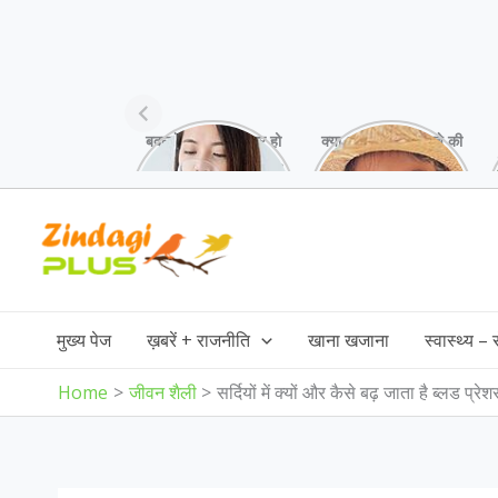
बदलते मौसम में अक्सर हो
क्या आप भी अपने बच्चे की
जाती है गले में खराश,
स्किन पर white
गर्मियों में ये उपाय करें!
patches देख कर हैं
परेशान,जानिए इसकी
Skip
वजह!
to
content
मुख्य पेज
ख़बरें + राजनीति
खाना खजाना
स्वास्थ्य –
Home
जीवन शैली
सर्दियों में क्यों और कैसे बढ़ जाता है ब्लड प्रे