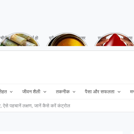
चीनी को कर दें ना, वर्ना हो
पूरी बनाने के बाद, अक्सर
रक्तदान है ‘महादान’ क्या
सकता है बहुत बड़ा नुक्सान
तेल बच जाता है,ऐसे में
आपने करवाया, स्वस्थ
!
महंगा तेल फैंक भी नही
रहना है तो जरुर करें,
सकते और इसका reuse
इसके अनेकों हैं फायदे!
कैसे करें!
 सेहत
जीवन शैली
तकनीक
पैसा और सफलता
म
शर, ऐसे पहचानें लक्षण, जानें कैसे करें कंट्रोल