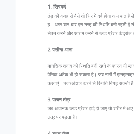
1. सिरदर्द
ठंड़ की वजह से वैसे तो सिर में दर्द होना आम बात 
है। अगर बार-बार इस तरह की स्थिति बनी रहती है तो
सेवन करने और आराम करने से ब्लड प्रेशर कंट्रोल 
2. पसीना आना
मानसिक तनाव की स्थिति बनी रहने के कारण भी ब्लड प
स्लिम डॉक्टर भारत जैसे सहिष्णु देश में :
जानिए भारतीय सेना मे पद और उन के
पैनिक अटैक भी हो सकता है। जब नसों में झनझनाहट 
ला
में…
करवाएं। नजरअंदाज करने से स्थिति बिगड़ सकती ह
: सहिष्णु देश में .. मैं एक मुस्लिम महिला
Col K D Pathak (Retd) के अ
डॉक्टर हूं। बंगलोर में मेरी एक हाइ एण्ड
रैंक कभी भी रिटायर नही होती, 
3. पाचन तंत्र
िनिक है। मेरा परिवार कुवैत में रहता है।
है जो रिटायर होता है"| इस पर आ
जब अचानक ब्लड प्रेशर हाई हो जाए तो शरीर में आ
ली बढ़ी हूं...
N Hoon (Retd) कहते है कि "R
तंत्र पर पड़ता है।
4. घुटन होना