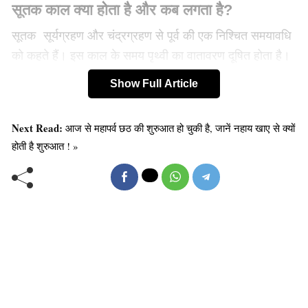
सूतक काल क्या होता है और कब लगता है?
सूतक सूर्यग्रहण और चंद्रग्रहण से पूर्व की एक निश्चित समयावधि
को कहते हैं। इस काल के समय पृथ्वी का वातावरण दूषित होता है।
सूतक काल में अशुभ दोषों से बचाव के लिए कुछ सावधानी बरतनी
Show Full Article
चाहिए।
Next Read:
आज से महापर्व छठ की शुरुआत हो चुकी है, जानें नहाय खाए से क्यों
यह भी पढ़ें :
छठ पूजा के पावन मौके पर डालते हैं नजर देश के उन
होती है शुरुआत ! »
प्रसिद्ध मंदिरों पर जहां होती है सूर्य देव की पूजा-
सूतक सूर्यग्रहण से 12 घंटे पहले लगता है। भारत में सूर्य ग्रहण का
आरंभ शाम 04:22 से होगया, ऐसे में यहां सूतक 25 अक्तूबर को ही
सुबह 04:22 मिनट से लागू हो जाएंगे। यानि दिवाली की अगली सुबह
ही सूतक काल लगेगा। सूतक के दौरान कुछ नियमों का पालन करना
आवश्यक है। आइए जानते हैं क्या हैं वो जरूरी नियम।