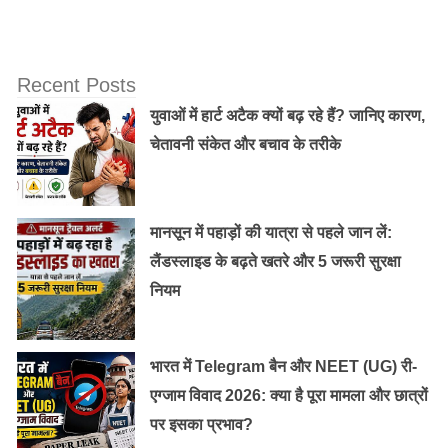
यह भी पढ़ें:
सूर्य ग्रहण (Solar Eclipse) से एक दिन पहले मंदिरों
के द्वार बंद कर दिए जाएंगे
Recent Posts
युवाओं में हार्ट अटैक क्यों बढ़ रहे हैं? जानिए कारण,
सूतक लगने के साथ गर्भवती महिलाएं विशेष रूप से ध्यान रखें।
चेतावनी संकेत और बचाव के तरीके
सूतक काल से लेकर ग्रहण पूरा होने तक घर से न निकलें और अपने
पेट के हिस्से पर गेरू लगाकर रखे और गीता का पाठ करें।
मानसून में पहाड़ों की यात्रा से पहले जान लें:
इस काल में गर्भवती स्त्री किसी भी प्रकार की नुकीली वस्तुओं का
लैंडस्लाइड के बढ़ते खतरे और 5 जरूरी सुरक्षा
इस्तेमाल न करें और न ही कुछ काटें।
नियम
सूतक काल में पूजा पाठ न करें। इसके स्थान पर मानसिक जाप
भारत में Telegram बैन और NEET (UG) री-
करना फलदायी रहेगा।
एग्जाम विवाद 2026: क्या है पूरा मामला और छात्रों
पर इसका प्रभाव?
इन राशियों को मिलने वाली है खुशखबरी :