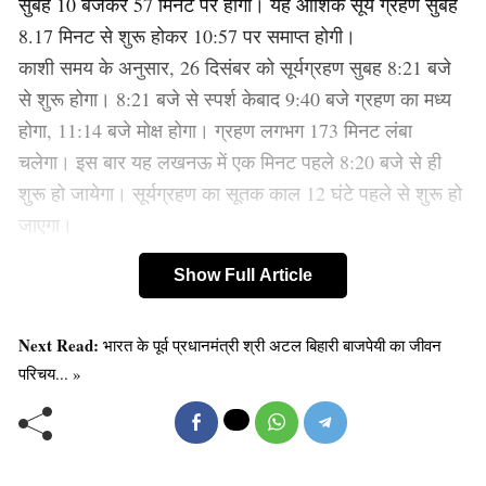
सुबह 10 बजकर 57 मिनट पर होगी। यह आंशिक सूर्य ग्रहण सुबह
8.17 मिनट से शुरू होकर 10:57 पर समाप्त होगी।
काशी समय के अनुसार, 26 दिसंबर को सूर्यग्रहण सुबह 8:21 बजे
से शुरू होगा। 8:21 बजे से स्पर्श केबाद 9:40 बजे ग्रहण का मध्य
होगा, 11:14 बजे मोक्ष होगा। ग्रहण लगभग 173 मिनट लंबा
चलेगा। इस बार यह लखनऊ में एक मिनट पहले 8:20 बजे से ही
शुरू हो जायेगा। सूर्यग्रहण का सूतक काल 12 घंटे पहले से शुरू हो
जाएगा।
Show Full Article
Old Random Post
Horoscope for January 2: इन 8 राशि वालों
Next Read:
भारत के पूर्व प्रधानमंत्री श्री अटल बिहारी बाजपेयी का जीवन
को मिलेगा भाग्य का साथ, सफलता के खुलेंगे द्वार
परिचय... »
Vastu tips: क्या आपने भी तो नहीं कर दी ये गलती,
अपनी दीवार घड़ी को इस दिशा में लगाकर!