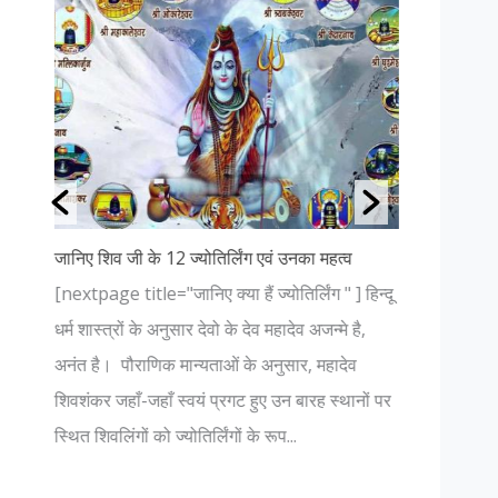
जानिए शिव जी के 12 ज्योतिर्लिंग एवं उनका महत्व
“रघुपति राघव
जिक्र
[nextpage title="जानिए क्या हैं ज्योतिर्लिंग " ] हिन्दू
ि
कहते है कि
धर्म शास्त्रों के अनुसार देवो के देव महादेव अजन्मे है,
दस्तावेज में
अनंत है। पौराणिक मान्यताओं के अनुसार, महादेव
रघुपति राघव
शिवशंकर जहाँ-जहाँ स्वयं प्रगट हुए उन बारह स्थानों पर
राजा राम हिन्
स्थित शिवलिंगों को ज्योतिर्लिंगों के रूप...