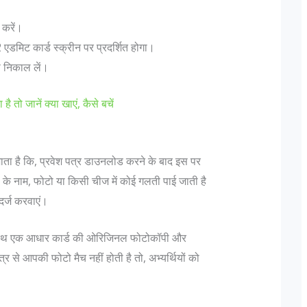
 करें।
मिट कार्ड स्क्रीन पर प्रदर्शित होगा।
स निकाल लें।
तो जानें क्या खाएं, कैसे बचें
ारी
ये हैं 10 सबसे स्वादिष्ट राजस्थानी व्यंजन – राजस्थानी
जाता है कि, प्रवेश पत्र डाउनलोड करने के बाद इस पर
खाने की लिस्ट
थियों के नाम, फोटो या किसी चीज में कोई गलती पाई जाती है
 जाता है कि 1857 की
राजस्थान, महाराजाओं की भूमि, अपनी बहुमूल्य संस्कृत
र्ज करवाएं।
डियन आर्मी के भारतीय
के लिए प्रसिद्ध है । लेकिन जो चीज इसे विशिष्ट और
ह था जिस को बंगाल
 के साथ एक आधार कार्ड की ओरिजिनल फोटोकॉपी और
प्रसिद्ध बनती है वो है यहाँ के व्यंजन । राजस्थानी अपने
लड़ा...
्र से आपकी फोटो मैच नहीं होती है तो, अभ्यर्थियों को
खाने को प्यार करते हैं और महमाननवाजी के लिए खुद
को...