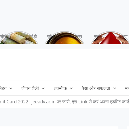
चीनी को कर दें ना, वर्ना हो
पूरी बनाने के बाद, अक्सर
रक्तदान है ‘महादान’ क्या
सकता है बहुत बड़ा नुक्सान
तेल बच जाता है,ऐसे में
आपने करवाया, स्वस्थ
!
महंगा तेल फैंक भी नही
रहना है तो जरुर करें,
सकते और इसका reuse
इसके अनेकों हैं फायदे!
कैसे करें!
 सेहत
जीवन शैली
तकनीक
पैसा और सफलता
म
 Card 2022 : jeeadv.ac.in पर जारी, इस Link से करें अपना एडमिट कार