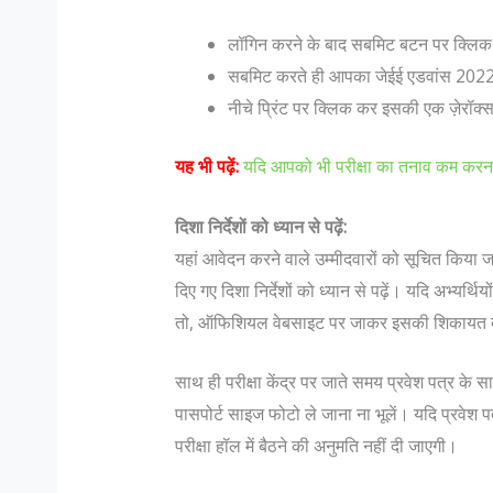
लॉगिन करने के बाद सबमिट बटन पर क्लिक
सबमिट करते ही आपका जेईई एडवांस 2022 एड
नीचे प्रिंट पर क्लिक कर इसकी एक ज़ेरॉक्
यह भी पढ़ें:
यदि आपको भी परीक्षा का तनाव कम करना है 
दिशा निर्देशों को ध्यान से पढ़ें:
ैं गुजरात के सबसे स्वादिष्ट व्यंजन
1857 की क्रांति के मुख्य क्रांतिक
यहां आवेदन करने वाले उम्मीदवारों को सूचित किया 
दिए गए दिशा निर्देशों को ध्यान से पढ़ें। यदि अभ्यर्
 ज्यादा अगर किसी मेहमान नवाजी की बात
1857 की क्रांति के विषय मे कहा
तो, ऑफिशियल वेबसाइट पर जाकर इसकी शिकायत द
 है भारतीय मेहमान नवाजी । आज भारतीयों
क्रांति की शुरुवात कुछ ब्रिटेश इं
 के मसालों की खोज के लिए जाना जाता
सैनिको के द्वारा किया गया विद्रो
साथ ही परीक्षा केंद्र पर जाते समय प्रवेश पत्र
 दक्षिण भारतीय खाने के बाद...
और नॉर्थ इंडिय के कुछ हिस्से मे ही 
पासपोर्ट साइज फोटो ले जाना ना भूलें। यदि प्रवेश पत
परीक्षा हॉल में बैठने की अनुमति नहीं दी जाएगी।