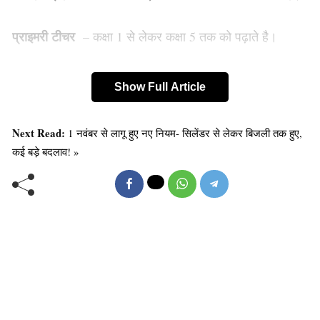
प्राइमरी टीचर
– कक्षा 1 से लेकर कक्षा 5 तक को पढ़ाते है।
टीजीटी टीचर
– कक्षा 6th से 10 th तक के छात्रों को पढ़ाते है।
Show Full Article
पीजीटी टीचर
– कक्षा 11 th और 12th के छात्रों को पढ़ाते है।
Next Read:
1 नवंबर से लागू हुए नए नियम- सिलेंडर से लेकर बिजली तक हुए,
कई बड़े बदलाव! »
PRT (Primary Teacher):
सबसे पहले आपको 10वी और 12वी पास करना होगा। जिसमें कम
से कम 50% मार्क्स होना चाहिए। केटेगरी के अनुसार इसमें आपको
छूट भी मिल सकती है। प्राइमरी टीचर बनने के लिए आपके पास
कुछ योग्यता होनी भी बहुत ही जरूरी होता है ग्रेजुएशन करने के बाद
बीएड की डिग्री प्राप्त करना आवश्यक है। सरकारी टीचर बनने के
लिए बीएड जरूरी है। बीएड का कोर्स 2 साल का होता है।