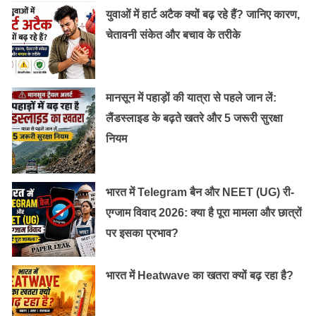
युवाओं में हार्ट अटैक क्यों बढ़ रहे हैं? जानिए कारण,
चेतावनी संकेत और बचाव के तरीके
मानसून में पहाड़ों की यात्रा से पहले जान लें:
लैंडस्लाइड के बढ़ते खतरे और 5 जरूरी सुरक्षा
नियम
भारत में Telegram बैन और NEET (UG) री-
TET (Teacher Eligibility Test):
एग्जाम विवाद 2026: क्या है पूरा मामला और छात्रों
ये एग्जाम होता है जिसे पास कर लेने के बाद आपको एक सर्टिफिकेट
पर इसका प्रभाव?
मिल जाता है कि अब आप टीचर बनने को तैयार है। TET
क्वालीफाई करने के बाद जब भी टीचर की vacancy आयेगी तो आप
भारत में Heatwave का खतरा क्यों बढ़ रहा है?
उसमे अप्लाई कर सकते है ।