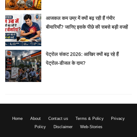
यह भी पढ़ें:
कैसे एक गृहणी ने अपने शौक को बना दिया कारोबार,
आज करोड़ों का है टर्नओवर?
आजकल कम उम्र में क्यों बढ़ रही हैं गंभीर
बीमारियाँ? जानिए इसके पीछे की सबसे बड़ी वजहें
TET के प्रकार:
CTET
पेट्रोल संकट 2026: आखिर क्यों बढ़ रहे हैं
STET
पेट्रोल-डीजल के दाम?
CTET ( Central Teacher Eligibility Test)
CTET – Central Teacher Eligibility Test:
CTET
क्वालीफाई करने के बाद देश में कहीं भी टीचर की भर्ती निकलेगी तो
आप उसमे अप्लाई कर सकते है।
Home
About
Contact us
Terms & Policy
Privacy
STET – State Teacher Eligibility Test:
यह राज्य स्तर पर
Policy
Disclaimer
Web-Stories
होता है, सभी राज्य इसका अलग-अलग एग्जाम कराते है, जैसे कि