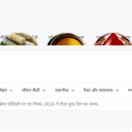
चीनी को कर दें ना, वर्ना हो
पूरी बनाने के बाद, अक्सर
रक्तदान है ‘महादान’ क्या
सकता है बहुत बड़ा नुक्सान
तेल बच जाता है,ऐसे में
आपने करवाया, स्वस्थ
!
महंगा तेल फैंक भी नही
रहना है तो जरुर करें,
सकते और इसका reuse
इसके अनेकों हैं फायदे!
कैसे करें!
 सेहत
जीवन शैली
तकनीक
पैसा और सफलता
म
गे बीमा पॉलिसी पर नए नियम, IRDA ने दिया कुछ दिन का समय…