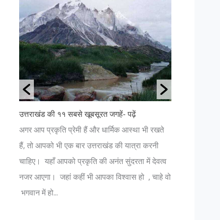
उत्तराखंड की ११ सबसे खूबसूरत जगहें- पढ़ें
क्या आप जानत
अगर आप प्रकृति प्रेमी हैं और धार्मिक आस्था भी रखते
विश्व मे सब
ए-
हैं, तो आपको भी एक बार उत्तराखंड की यात्रा करनी
होती है तो 
चाहिए। यहाँ आपको प्रकृति की अनंत सुंदरता में देवत्व
को सभी प्र
नजर आएगा। जहां कहीं भी आपका विश्वास हो , चाहे वो
है । पंजाबी 
े
भगवान में हो...