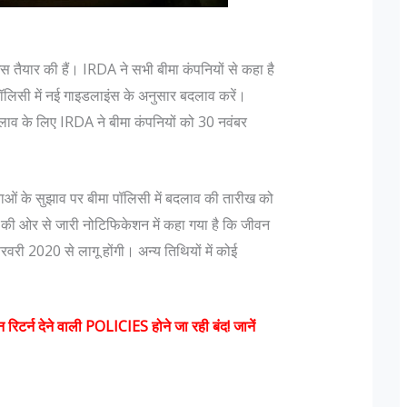
तैयार की हैं। IRDA ने सभी बीमा कंपनियों से कहा है
ॉलिसी में नई गाइडलाइंस के अनुसार बदलाव करें।
लाव के लिए IRDA ने बीमा कंपनियों को 30 नवंबर
ाओं के सुझाव पर बीमा पॉलिसी में बदलाव की तारीख को
 पदचिन्हों के बारे
दिल्ली में लश्कर के फिदायीन हमले की साजिश, नाम
ी ओर से जारी नोटिफिकेशन में कहा गया है कि जीवन
बदलकर राजधानी में छिपे 3 आतंकी
री 2020 से लागू होंगी। अन्य तिथियों में कोई
ुसार "एक फ़ौजी का
मुंबई हमलों को अंजाम देने वाले आतंकी संगठन लश्कर-
यह तो एक ऑफिसर होता
तैयबा के दो आतंकवादी दिल्ली में दाखिल हो चुके हैं। ये
े बढ़ते हुए Lt Gen P
दोनों किसी भी जगह पर कभी भी फिदाईन हमले कर
र्न देने वाली POLICIES होने जा रही बंद! जानें
ank is earned...
सकते हैं। दिल्ली पुलिस को यह सूचना खुफिया विभाग स
मिली,...