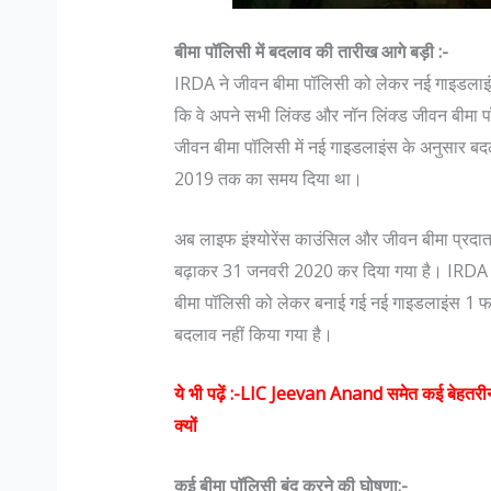
बीमा पॉलिसी में बदलाव की तारीख आगे बड़ी :-
IRDA ने जीवन बीमा पॉलिसी को लेकर नई गाइडलाइंस 
कि वे अपने सभी लिंक्ड और नॉन लिंक्ड जीवन बीमा प
जीवन बीमा पॉलिसी में नई गाइडलाइंस के अनुसार बद
2019 तक का समय दिया था।
अब लाइफ इंश्योरेंस काउंसिल और जीवन बीमा प्रदात
स्लिम डॉक्टर भारत जैसे सहिष्णु देश में :
जानिए भारतीय सेना मे पद और उन के
बढ़ाकर 31 जनवरी 2020 कर दिया गया है। IRDA क
ा
में…
बीमा पॉलिसी को लेकर बनाई गई नई गाइडलाइंस 1 फरव
: सहिष्णु देश में .. मैं एक मुस्लिम महिला
Col K D Pathak (Retd) के अन
बदलाव नहीं किया गया है।
ॉक्टर हूं। बंगलोर में मेरी एक हाइ एण्ड
रैंक कभी भी रिटायर नही होती, 
िनिक है। मेरा परिवार कुवैत में रहता है।
है जो रिटायर होता है"| इस पर आग
ये भी पढ़ें :-
LIC Jeevan Anand समेत कई बेहतरीन रिट
ी बढ़ी हूं...
N Hoon (Retd) कहते है कि "R
क्यों
कई बीमा पॉलिसी बंद करने की घोषणा:-