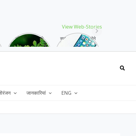
View Web-Stories
गर्मियों में मिलने वाले
क्या storage full होने
drumstick गुणों की खान
के बाद मोबाइल हो रहा है
है, इसकी पत्तियों में भी
हैंग, तो अपनाएं ये तरीके!
भरपूर है पोषण!
Searc
नोरंजन
जानकारियां
ENG