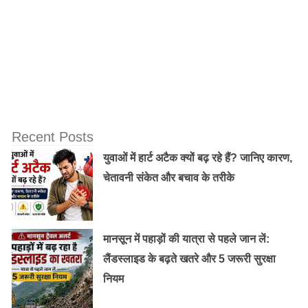
मिल सकती है आपको राहत
सर्दी जुखाम के लिए एक छोटा सा और रामवाण इलाज़ 2 चम्मच
अजवायन को तवे पर हल्का भूने और फ़िर उसे एक रूमाल या कपडे
में बांध ले और पोटली बना ले उस पोटली को नाक से सूंघे और सो
जाए.
Recent Posts
युवाओं में हार्ट अटैक क्यों बढ़ रहे हैं? जानिए कारण,
चेतावनी संकेत और बचाव के तरीके
मानसून में पहाड़ों की यात्रा से पहले जान लें:
लैंडस्लाइड के बढ़ते खतरे और 5 जरूरी सुरक्षा
नियम