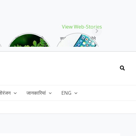
View Web-Stories
गर्मियों में मिलने वाले
क्या storage full होने
drumstick गुणों की खान
के बाद मोबाइल हो रहा है
है, इसकी पत्तियों में भी
हैंग, तो अपनाएं ये तरीके!
भरपूर है पोषण!
Searc
नोरंजन
जानकारियां
ENG