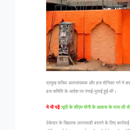
ैं गुजरात के सबसे स्वादिष्ट व्यंजन
1857 की क्रांति के मुख्य क्रांतिक
 ज्यादा अगर किसी मेहमान नवाजी की बात
1857 की क्रांति के विषय मे कहा
प्रमुख सचिव अल्पसंख्यक और हज मोनिका गर्ग ने कहा 
 है भारतीय मेहमान नवाजी । आज भारतीयों
क्रांति की शुरुवात कुछ ब्रिटेश इं
हज समिति के आदेश पर रंगाई-पुताई हुई थी।
 के मसालों की खोज के लिए जाना जाता
सैनिको के द्वारा किया गया विद्रो
 दक्षिण भारतीय खाने के बाद...
और नॉर्थ इंडिय के कुछ हिस्से मे ही 
ये भी पढ़ें :
यूपी के सीएम योगी के आवास के पास ली से
ठेकेदार के खिलाफ लापरवाही बरतने के लिए कार्रवाई 