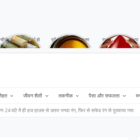
चीनी को कर दें ना, वर्ना हो
पूरी बनाने के बाद, अक्सर
रक्तदान है ‘महादान’ क्या
सकता है बहुत बड़ा नुक्सान
तेल बच जाता है,ऐसे में
आपने करवाया, स्वस्थ
!
महंगा तेल फैंक भी नही
रहना है तो जरुर करें,
सकते और इसका reuse
इसके अनेकों हैं फायदे!
कैसे करें!
 सेहत
जीवन शैली
तकनीक
पैसा और सफलता
म
ण 24 घंटे में ही हज हाउस से उतरा भगवा रंग, फिर से सफेद रंग से पुतवाया गया