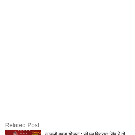
योगी आदित्यनाथ के वो 10 बड़े फैसले जो नहीं जानते
आप! पढ़िए…
Related Post
लाडली बहना योजना : सी एम शिवराज सिंह ने दी