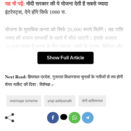
यह भी पढ़ें:
मोदी सरकार की ये योजना देती है सबसे ज्यादा
इंटरेस्ट्स, देने होंगे सिर्फ 1000 रु.
योजना के मुताबिक कन्या को सिर्फ 20,000 रुपये मिलेंगे। यह राशि
नकद की बजाय लाभार्थी के खाते में सीधे जाएगी। इसके अलावा
10,000 रुपये में कन्या के लिए कपड़ा, चांदी के पायल, बिछिया और
सात बर्तन दिए जाएंगे। वाराणसी के जिला समाज कल्याण अधिकारी
Show Full Article
आरके यादव ने बताया कि जरूरतमंदों को सामूहिक शादी अनुदान
योजना से लाभान्वित करने की तैयारी है।
Next Read:
हिमाचल प्रदेश, गुजरात विधानसभा चुनावों के नतीजों से तय होगी
शेयर मार्केट की दिशा : विशेषज्ञ »
Old Random Post
यहां देखें प्रधानमंत्री ग्रामीण आवास (PMAY)
marriage scheme
yogi adityanath
योगी आदित्यनाथ
योजना के 2o23-24 के पात्र!