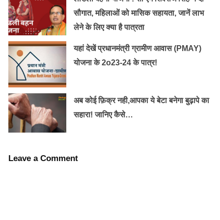
सौगात, महिलाओं को मासिक सहायता, जानें लाभ
लेने के लिए क्या है पात्रता
यादव के मुताबिक शासन ने इसके लिए एक करोड़ 66 लाख 60
यहां देखें प्रधानमंत्री ग्रामीण आवास (PMAY)
हजार रुपये दिए हैं। आवेदन के बाद शादी की तिथि के बारे में अंतिम
योजना के 2o23-24 के पात्र!
निर्णय लिया जाएगा। उन्होंने बताया कि प्रति जोड़ा 5,000 रुपये
घराती और बराती के भोजन पर खर्च होंगे। सामूहिक विवाह
अब कोई फ़िक्र नही,आपका ये बेटा बनेगा बुढ़ापे का
कार्यक्रम में कम से कम दस जोड़े होने अनिवार्य हैं। अधिकारी के
सहारा! जानिए कैसे…
मुताबिक जिला प्रशासन ने 20 से 30 जनवरी के बीच 100 जोड़ों के
सामूहिक विवाह का लक्ष्य रखा है।
Leave a Comment