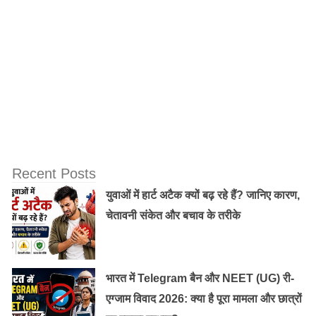
क्यों बढ़ रहा है लैंडस्लाइड का खतरा?
1. बदलता मानसून पैटर्न
पहले बारिश कई दिनों तक धीरे-धीरे होती थी।
अब कम समय में अत्यधिक बारिश (Cloudburst) होने लगी है।
इससे मिट्टी तेजी से ढीली हो जाती है।
Recent Posts
2. ग्लोबल वार्मिंग
युवाओं में हार्ट अटैक क्यों बढ़ रहे हैं? जानिए कारण,
चेतावनी संकेत और बचाव के तरीके
पृथ्वी का बढ़ता तापमान मौसम के पैटर्न को बदल रहा है।
विशेषज्ञों का मानना है कि जलवायु परिवर्तन के कारण:
भारत में Telegram बैन और NEET (UG) री-
एग्जाम विवाद 2026: क्या है पूरा मामला और छात्रों
अधिक तीव्र वर्षा