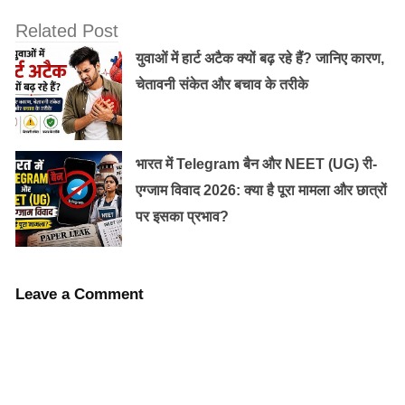
भूकंप के झटके पहाड़ों की स्थिरता को प्रभावित करते हैं।
Related Post
युवाओं में हार्ट अटैक क्यों बढ़ रहे हैं? जानिए कारण,
3. सड़क निर्माण और कटिंग
चेतावनी संकेत और बचाव के तरीके
पहाड़ों को काटकर सड़क बनाने से प्राकृतिक संतुलन बिगड़ता है।
4. वनों की कटाई
भारत में Telegram बैन और NEET (UG) री-
एग्जाम विवाद 2026: क्या है पूरा मामला और छात्रों
पेड़ों की जड़ें मिट्टी को मजबूती देती हैं। पेड़ों के कटने से मिट्टी
पर इसका प्रभाव?
कमजोर हो जाती है।
5. जलवायु परिवर्तन
Leave a Comment
असामान्य और अत्यधिक बारिश लैंडस्लाइड के मामलों को बढ़ा रही
है।