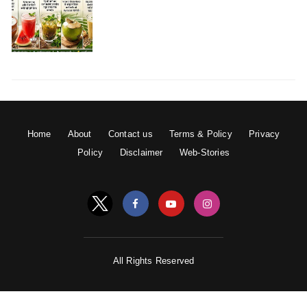
भारत के सबसे संवेदनशील लैंडस्लाइड
क्षेत्र
उत्तराखंड
विशेष रूप से:
केदारनाथ मार्ग
Home
About
Contact us
Terms & Policy
Privacy
बद्रीनाथ मार्ग
Policy
Disclaimer
Web-Stories
यमुनोत्री मार्ग
गंगोत्री मार्ग
जोशीमठ क्षेत्र
हिमाचल प्रदेश
All Rights Reserved
मनाली