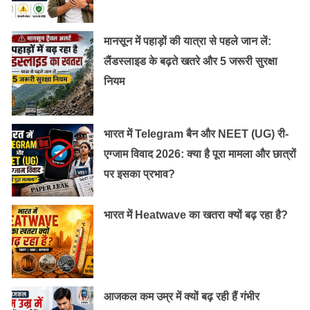
मानसून में पहाड़ों की यात्रा से पहले जान लें:
लैंडस्लाइड के बढ़ते खतरे और 5 जरूरी सुरक्षा
नियम
भारत में Telegram बैन और NEET (UG) री-
एग्जाम विवाद 2026: क्या है पूरा मामला और छात्रों
मौके का फायदा उठाते हुए ललिता ने प्रतियोगिता में हिस्सा भी लिया
पर इसका प्रभाव?
और जीत भी हासिल की।इनाम की राशि में से सबकुछ काटने के
बाद, उन्हें हाथ में 7 लाख रुपये मिले। ललिता ने रेस्तरां में 6 लाख
भारत में Heatwave का खतरा क्यों बढ़ रहा है?
रुपये का निवेश किया और बाकी की बची राशि को उन्होंने रिज़र्व फंड
के रुप में अलग रखा है।
यह भी पढ़ें:
दवा में ‘ब्रांड’ के नाम पर लूट का काला कारोबार
आजकल कम उम्र में क्यों बढ़ रही हैं गंभीर