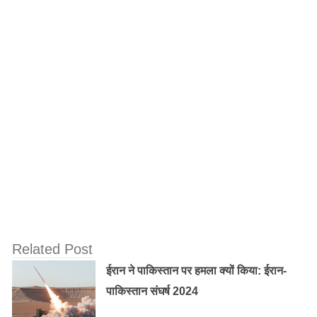
खुदकुशी से पहले मुस्कुराते हुए बनाया वीडियो : ‘ऐ
प्यारी नदी, प्रार्थना है मुझे अपने में समा लो’ यह कहते
हुए महिला Ahmedabad की साबरमती नदी में
कूदकर दी जान
भारतीय आर्मी ने फिर किया आतंकी कैंप पर सर्जिकल
स्ट्राइक, सुबह 4 बजे किया प्रहार
यह भी पढ़ें:
दीपिका ने अपनाया इस्लाम अब ये होगा नया नाम
शोएब ने आगे कहा कि वो अपनी शादी से बेहद खुश हैं, गौरतलब है
Related Post
कि ‘ससुराल सिमर का’ खत्म होने के बाद दीपिका को अभी तक कोई
ईरान ने पाकिस्तान पर हमला क्यों किया: ईरान-
शो नहीं मिला है। वहीं शोएब अपने नए शो ‘जीत गई तो पिया मोरे’ में
पाकिस्तान संघर्ष 2024
नजर आएंगे। दीपिका अक्सर अपने सोशल मीडिया अकाउंट पर पति