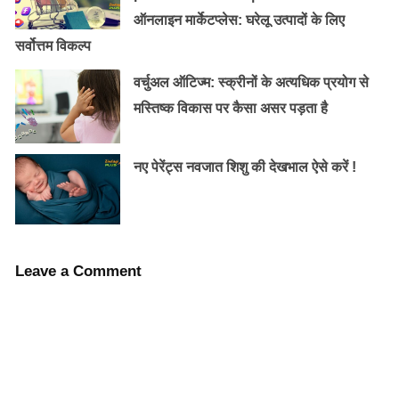
ऑनलाइन मार्केटप्लेस: घरेलू उत्पादों के लिए
Old Random Post
सर्वोत्तम विकल्प
कैंसर से लड़ने में मदद करती है छोटी इलायची!
वर्चुअल ऑटिज्म: स्क्रीनों के अत्यधिक प्रयोग से
मस्तिष्क विकास पर कैसा असर पड़ता है
नए पेरेंट्स नवजात शिशु की देखभाल ऐसे करें !
पुरुषों में बल और लचीलापन बढ़ाने वाले योग आसन
Leave a Comment
यह भी पढ़ें:
क्या आप जानते है- बेबी को दूध से बने प्रोडक्ट कब
खिलाने चाहिए !
गर्भ में शिशु की लंबाई करीब छह इंच और उसका आकार एक बड़े
संतरे के करीब हो जाता है। वहीं, शिशु का वजन 113 ग्राम हो