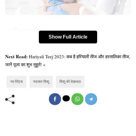
हाइजीन का रखें ध्यान:
Show Full Article
नवजात शिशु की स्वच्छता का ध्यान रखना चाहिए। उन्हें नियमित
अंडकोष और दस्ताने की सफाई करनी चाहिए। उन्हें नहाने के बाद
Next Read:
Hariyali Teej 2023: कब है हरियाली तीज और हरतालिका तीज,
सुखाने और सुखा कपड़े पहनाने के लिए स्वच्छ और सूखे कपड़े का
जानें पूजा का शुभ मुहूर्त! »
उपयोग करना चाहिए।
नए पेरेंट्स
नवजात शिशु
शिशु की देखभाल