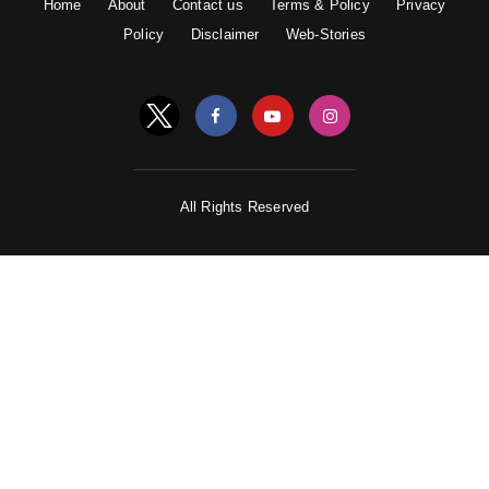
Home
About
Contact us
Terms & Policy
Privacy
आवश्यकता होती है।
Policy
Disclaimer
Web-Stories
शिशु को प्यार और स्पर्श का अनुभव कराएं। उन्हें गले लगाएं, और
उनके साथ संवाद करें। यह उनके विकास और आत्मविश्वास के लिए
महत्वपूर्ण है। उन्हें हंसाने, खिलाने, संगीत सुनाने, खेलने और उनके
साथ समय बिताने का मौका दें।
All Rights Reserved