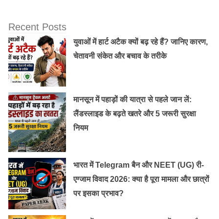
Recent Posts
युवाओं में हार्ट अटैक क्यों बढ़ रहे हैं? जानिए कारण,
चेतावनी संकेत और बचाव के तरीके
उसके लिए हर चीज नई है, उसका इम्यून सिस्टम भी कमजोर है। ऐसे
में अगर आप बिना हाथ धोए बच्चे को अपनी गोद में उठा लेते हैं, तो
मानसून में पहाड़ों की यात्रा से पहले जान लें:
इससे संक्रमण का खतरा बढ़ सकता है।
लैंडस्लाइड के बढ़ते खतरे और 5 जरूरी सुरक्षा
नियम
बच्चे को सही ढंग से कैसे पकड़े:
नई मां के लिए अपने शिशु को संभालना किसी चुनौती से कम नही
भारत में Telegram बैन और NEET (UG) री-
होता। ऐसे में घर के बड़े, बुजुर्ग व्यक्ति से शिशु को गोदी में कैसे
एग्जाम विवाद 2026: क्या है पूरा मामला और छात्रों
उठाते हैं, यह सीखना चाहिए। शिशु को जब भी अपनी गोद में उठाएं,
पर इसका प्रभाव?
उसकी गर्दन और सिर को सहारा अपने हाथ से सहारा देकर उठाएं।