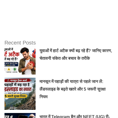
Recent Posts
युवाओं में हार्ट अटैक क्यों बढ़ रहे हैं? जानिए कारण,
चेतावनी संकेत और बचाव के तरीके
मानसून में पहाड़ों की यात्रा से पहले जान लें:
4 ॰ तुलसी वीरानी(क्यूंकी सास भी कभी बहू थी)
–
लैंडस्लाइड के बढ़ते खतरे और 5 जरूरी सुरक्षा
स्मृति ज़ुबिन ईरानी, स्टार प्लस के एक शो जो की 9 साल तक चला
नियम
तथा जिसमे 1833 एपिसोडेस थे, मे अपने तुलसी के रोल की वजह से
पहचानी गयी और सराही गयी। वो अकेली ऐसी अभिनेत्री हैं
जिनहोने लगातार 5 इंडियन टेलिविजन अकादेमी अवार्ड्स जीते ।
भारत में Telegram बैन और NEET (UG) री-