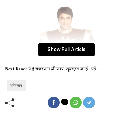
Show Full Article
Next Read:
ये हैं राजस्थान की सबसे खूबसूरत जगहें - पढ़ें »
शक्तिमान
२ ॰ बुधई राम (नीम का पेड़)-
प्रतिभावन पंकज कपूर ने , बुधई राम नाम के पात्र की ज़िंदगी को
जिसे प्रसिद्ध लेखक डॉ राही मासूम रजा ने लिखा था, बहुत ही