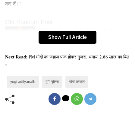
कर दें।’
Old Random Post
सिगरेट पी रहे शख्स को पेट्रोल पंप कर्मचारी ने
Show Full Article
सिखाया सबक जो जिंदगी भर रहेगा याद
Next Read:
PM मोदी का जहाज पाक होकर गुजरा, थमाया 2.86 लाख का बिल
»
जन्मदिन विशेष: 93 साल के हुए अटल बिहारी वाजपेयी,
जानिए उनके बारे…
yogi adityanath
यूपी पुलिस
योगी सरकार