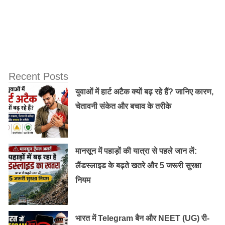
है और सावन में आने से इसका महत्व दोगुना हो जाता है,
क्योंकि में चारों सावन ओर हरियाली रहती है. हरा रंग शिव जी
को भी अति प्रिय है इसलिए इस दिन स्त्रियां हरे रंग की
चूड़ियां, हरी साड़ी, मेहंदी लगाएं. 16 श्रृंगार कर पूजा करें.
व्रत-पूजा –
इस दिन सुहागिनों और कुंवारी लड़कियों को
Recent Posts
सूर्योदय से पहले उठकर व्रत का संकल्प लेना चाहिए. पूरे
युवाओं में हार्ट अटैक क्यों बढ़ रहे हैं? जानिए कारण,
विधि विधान के साथ शंकर जी और माता पार्वती की पूजा करें
चेतावनी संकेत और बचाव के तरीके
और फिर अगले दिन व्रत का पारण करें. ये व्रत निर्जला रखा
जाता है.
झूले का महत्व –
हरियाली तीज पर झूला झूलने की परंपरा
मानसून में पहाड़ों की यात्रा से पहले जान लें:
सदियों से चली आ रही है. इस दिन महिलाएं झूला झूलकर बड़े
लैंडस्लाइड के बढ़ते खतरे और 5 जरूरी सुरक्षा
हर्षोउल्लास के साथ ये त्योहार मनाती हैं. साथ ही लोकगीत
नियम
गाकर शंकर-पार्वती जी को प्रसन्न करने का प्रयास करती है.
ऐसे मनाई जाती है हरियाली तीज:
भारत में Telegram बैन और NEET (UG) री-