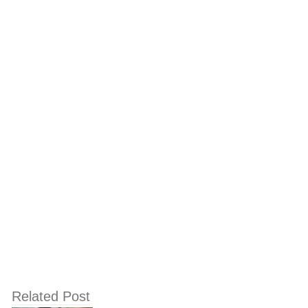
मधुमेह, कैंसर का इलाज
तुलसी विवाह: जानिए तुलसी और उसकी पूजा से जुड़ी
महत्वपूर्ण और रोचक बातें
Related Post