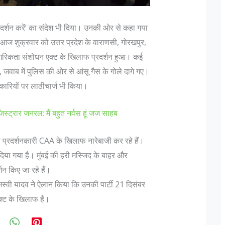
प्रदर्शन करें’ का संदेश भी दिया। उनकी ओर से कहा गया
आज शुक्रवार को उत्तर प्रदेश के वाराणसी, गोरखपुर,
 नागरिकता संशोधन एक्ट के खिलाफ प्रदर्शन हुआ। कई
, जवाब में पुलिस की ओर से आंसू गैस के गोले दागे गए।
नकारियों पर लाठीचार्ज भी किया।
रजिस्ट्रार जनरल: मैं बहुत नर्वस हूं जज साहब
 पदचिन्हों के बारे
दिल्ली में लश्कर के फिदायीन हमले की साजिश, नाम
बदलकर राजधानी में छिपे 3 आतंकी
या प्रदर्शनकारी CAA के खिलाफ नारेबाजी कर रहे हैं।
ुसार "एक फ़ौजी का
मुंबई हमलों को अंजाम देने वाले आतंकी संगठन लश्कर-
र दिया गया है। मुंबई की हरी मस्जिद के बाहर और
यह तो एक ऑफिसर होता
तैयबा के दो आतंकवादी दिल्ली में दाखिल हो चुके हैं। ये
शन किए जा रहे हैं।
े बढ़ते हुए Lt Gen P
दोनों किसी भी जगह पर कभी भी फिदाईन हमले कर
जस्वी यादव ने ऐलान किया कि उनकी पार्टी 21 दिसंबर
ank is earned...
सकते हैं। दिल्ली पुलिस को यह सूचना खुफिया विभाग स
क्ट के खिलाफ है।
मिली,...