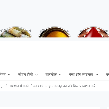
चीनी को कर दें ना, वर्ना हो
पूरी बनाने के बाद, अक्सर
रक्तदान है ‘महादान’ क्या
सकता है बहुत बड़ा नुक्सान
तेल बच जाता है,ऐसे में
आपने करवाया, स्वस्थ
!
महंगा तेल फैंक भी नही
रहना है तो जरुर करें,
सकते और इसका reuse
इसके अनेकों हैं फायदे!
कैसे करें!
 सेहत
जीवन शैली
तकनीक
पैसा और सफलता
म
 के समर्थन में वकीलों का मार्च, कहा- कानून को पढ़े फिर प्रदर्शन करें