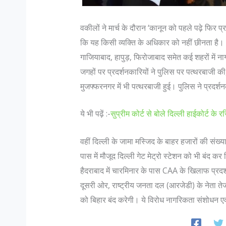
वकीलों ने मार्च के दौरान ‘कानून को पहले पढ़े फिर 
कि यह किसी व्यक्ति के अधिकार को नहीं छीनता है। 
गाजियाबाद, हापुड़, फिरोजाबाद समेत कई शहरों में
जगहों पर प्रदर्शनकारियों ने पुलिस पर पत्थरबाजी की
मुजफ्फरनगर में भी पत्थरबाजी हुई। पुलिस ने प्रदर्श
ये भी पढ़ें :-
सुप्रीम कोर्ट से बोले दिल्ली हाईकोर्ट के 
स्लिम डॉक्टर भारत जैसे सहिष्णु देश में :
जानिए भारतीय सेना मे पद और उन के
ा
में…
वहीं दिल्ली के जामा मस्जिद के बाहर हजारों की संख्
: सहिष्णु देश में .. मैं एक मुस्लिम महिला
Col K D Pathak (Retd) के अन
पास में मौजूद दिल्ली गेट मेट्रो स्टेशन को भी बंद क
ॉक्टर हूं। बंगलोर में मेरी एक हाइ एण्ड
रैंक कभी भी रिटायर नही होती, 
हैदराबाद में चारमिनार के पास CAA के खिलाफ प्रदर्
िनिक है। मेरा परिवार कुवैत में रहता है।
है जो रिटायर होता है"| इस पर आग
दूसरी ओर, राष्ट्रीय जनता दल (आरजेडी) के नेता ते
ी बढ़ी हूं...
N Hoon (Retd) कहते है कि "R
को बिहार बंद करेगी। ये विरोध नागरिकता संशोधन ए