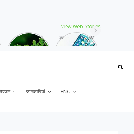
View Web-Stories
गर्मियों में मिलने वाले
क्या storage full होने
drumstick गुणों की खान
के बाद मोबाइल हो रहा है
है, इसकी पत्तियों में भी
हैंग, तो अपनाएं ये तरीके!
भरपूर है पोषण!
Searc
नोरंजन
जानकारियां
ENG