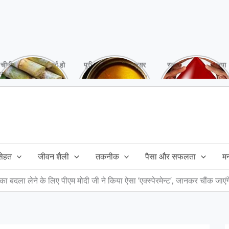
चीनी को कर दें ना, वर्ना हो
पूरी बनाने के बाद, अक्सर
रक्तदान है ‘महादान’ क्या
सकता है बहुत बड़ा नुक्सान
तेल बच जाता है,ऐसे में
आपने करवाया, स्वस्थ
!
महंगा तेल फैंक भी नही
रहना है तो जरुर करें,
सकते और इसका reuse
इसके अनेकों हैं फायदे!
कैसे करें!
 सेहत
जीवन शैली
तकनीक
पैसा और सफलता
म
का बदला लेने के लिए पीएम मोदी जी ने किया ऐसा ‘एक्स्पेरमेन्ट’, जानकर चौंक जाएं