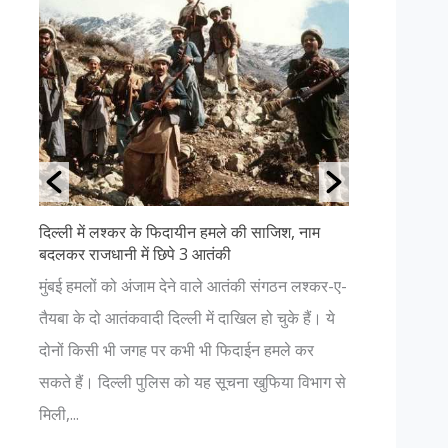
 के फिदायीन हमले की साजिश, नाम
उत्तराखंड की ११ सबसे खूबसूरत जगहें
ें छिपे 3 आतंकी
अगर आप प्रकृति प्रेमी हैं और धार्मि
ंजाम देने वाले आतंकी संगठन लश्कर-ए-
हैं, तो आपको भी एक बार उत्तराखंड क
ादी दिल्ली में दाखिल हो चुके हैं। ये
चाहिए। यहाँ आपको प्रकृति की अनंत सु
गह पर कभी भी फिदाईन हमले कर
नजर आएगा। जहां कहीं भी आपका विश्
 पुलिस को यह सूचना खुफिया विभाग से
भगवान में हो...