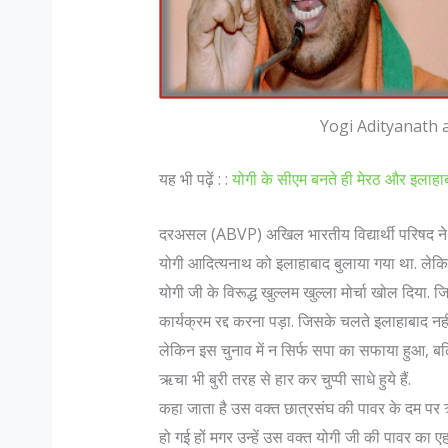
Yogi Adityanath a
यह भी पढ़ें : :
योगी के सीएम बनते ही मेरठ और इलाहाब
मैं एक महिला मुस्लिम डॉक्टर भारत जैसे सहिष्णु देश में :
दरअसल (ABVP) अखिल भारतीय विद्यार्थी परिषद ने
सोफिया रंगवाला
योगी आदित्यनाथ को इलाहाबाद बुलाया गया था. लेक
सोफिया रंगवाला : सहिष्णु देश में .. मैं एक मुस्लिम महिला
योगी जी के विरूद्ध खुल्लम खुल्ला मोर्चा खोल दिय
हूं और पेशे से डॉक्टर हूं। बंगलोर में मेरी एक हाइ एण्ड
कार्यक्रम रद्द करना पड़ा. जिसके चलते इलाहाबाद नहीं
लेकिन इस चुनाव में न सिर्फ सपा का सफाया हुआ, बल
लेजर स्किन क्लिनिक है। मेरा परिवार कुवैत में रहता है।
ऋचा भी बुरी तरह से हार कर चुप्पी साधे हुये हैं.
मैं भी कुवैत में पली बढ़ी हूं...
कहा जाता है उस वक्त छात्रसंघ की पावर के दम पर 
हो गई हों मगर उन्हें उस वक्त योगी जी की पावर क