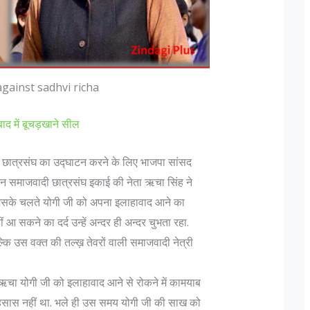
gainst sadhvi richa
ाद में बूचड़खाने सील
जानिए भारतीय सेना मे पद और उन के पदचिन्हों के बारे
दिल्ली में लश्कर
 छात्रसंघ का उद्घाटन करने के लिए भाजपा सांसद
में…
बदलकर राजधानी म
िन समाजवादी छात्रसंघ इकाई की नेता ऋचा सिंह ने
Col K D Pathak (Retd) के अनुसार "एक फ़ौजी का
मुंबई हमलों को अ
ा. जिसके चलते योगी जी को अपना इलाहावाद आने का
रैंक कभी भी रिटायर नही होती, यह तो एक ऑफिसर होता
तैयबा के दो आतंकव
 आ सकने का दर्द उन्हें अन्दर ही अन्दर चुभता रहा.
्कि उस वक्त की तल्ख़ तेवरों वाली समाजवादी नेत्री
है जो रिटायर होता है"| इस पर आगे बढ़ते हुए Lt Gen P
दोनों किसी भी ज
N Hoon (Retd) कहते है कि "Rank is earned...
सकते हैं। दिल्ली
ऋचा योगी जी को इलाहावाद आने से रोकने में कामयाब
मिली,...
ा एहसास नहीं था. भले ही उस समय योगी जी की साख को