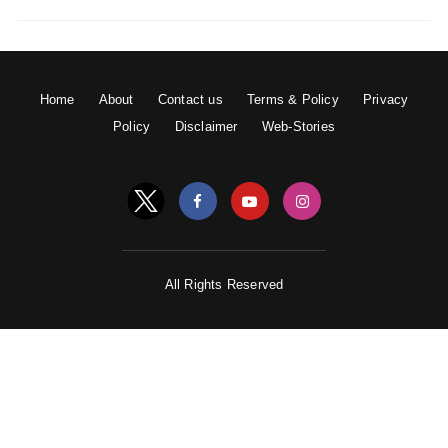
सफ़ेद बर्फ से ढका रोहतांग पास मनाली की एक खुबसूरत जगह है
साल भर बर्फ के सफ़ेद चादर से ढकी रहती है रोहतांग पास में आप
कई ऐडवेंचर्स एक्टिविटीज जैसे आइस स्केटिंग और अन्य के मजे ले
सकते है इस जगह पर बॉलीवुड की कई फिल्मों की शूटिंग हुई है।
Home
About
Contact us
Terms & Policy
Privacy
Policy
Disclaimer
Web-Stories
यह भी पढ़ें:
उम्र हो गई 30 के पार,अपनाएं स्किन केयर रूटीन-अगले
दस साल तक बना रहेगा निखार!
All Rights Reserved