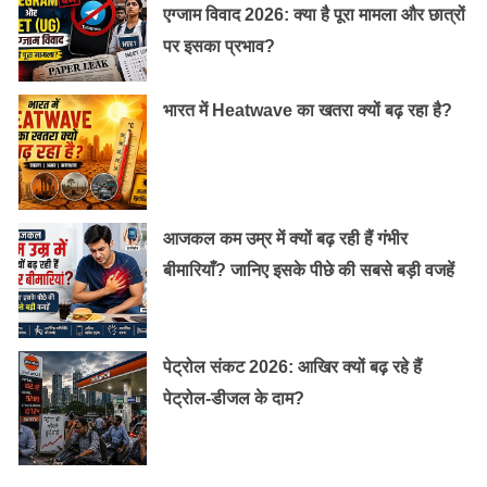
आयोजित किया जाता है और इस समय यहाँ पर्यटकों की भीड़ देखने
एग्जाम विवाद 2026: क्या है पूरा मामला और छात्रों
को मिलती है। यह मंदिर प्रतिदिन सुबह 8 से शाम 6 बजे तक खुला
पर इसका प्रभाव?
रहता है जो बिलकुल निशुल्क है।
भारत में Heatwave का खतरा क्यों बढ़ रहा है?
Old Random Post
पहलगाम यात्रा की पूरी सच्चाई जानिए
आजकल कम उम्र में क्यों बढ़ रही हैं गंभीर
बीमारियाँ? जानिए इसके पीछे की सबसे बड़ी वजहें
विश्व प्रचलित मंदिर और ऐतिहासिक किले की सैर, मन
मोह लेंगे!
पेट्रोल संकट 2026: आखिर क्यों बढ़ रहे हैं
पेट्रोल-डीजल के दाम?
इस जगह पर हुई है फिल्मों की शूटिंग: