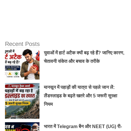
मनाली के मॉल रोड से करीब 2 किलोमीटर दूर शहर के भीड़ भाड़ से
अलग एक शांतिपूर्ण जगह पर स्थित है|
Recent Posts
युवाओं में हार्ट अटैक क्यों बढ़ रहे हैं? जानिए कारण,
चेतावनी संकेत और बचाव के तरीके
मानसून में पहाड़ों की यात्रा से पहले जान लें:
लैंडस्लाइड के बढ़ते खतरे और 5 जरूरी सुरक्षा
नियम
इस मंदिर में कोई भी मूर्ति स्थापित नही है बल्कि इसमें हिडीम्बा देवी के
पदचिन्नो की पूजा होती है साथ ही यहाँ 3 दिन का हडीम्बा त्योहार भी
भारत में Telegram बैन और NEET (UG) री-