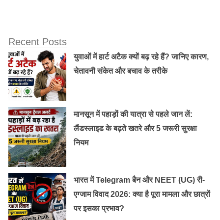
Recent Posts
युवाओं में हार्ट अटैक क्यों बढ़ रहे हैं? जानिए कारण,
चेतावनी संकेत और बचाव के तरीके
भारत एक विकासशील देश बन रहा है। मोबाइल पेमेंट के इस युग में
कार्डलेस एटीएम की शुरुआत फिलहाल अमेरिका में हुई है, उम्मीद है ये
मानसून में पहाड़ों की यात्रा से पहले जान लें:
सुविधा जल्द ही भारत समेत दूसरे देशो में उपलब्ध होगी। आज
लैंडस्लाइड के बढ़ते खतरे और 5 जरूरी सुरक्षा
ज्यादातर लोग पेमेंट ऐप की सहायता से अधिकतर बिल या पेमेंट करते
नियम
हैं। अब हर काम आप अपने स्मार्ट फ़ोन से कर सकते है आपको
इसकी थोड़ी सी जानकारी होना जरुरी है।
भारत में Telegram बैन और NEET (UG) री-
एग्जाम विवाद 2026: क्या है पूरा मामला और छात्रों
पर इसका प्रभाव?