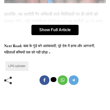
हालांकि, यह कटौती गैर सब्सिडी वाले सिलिंडरों पर ही लोगों को
फायदा देगी। वहीं कॉमर्शियल सिलिंडर पर यह कटौती 46.50 रुपए
की होगी।
Show Full Article
Old Random Post
Next Read:
बाबा के गुंडे बने आतंकवादी, पूरे देश में हत्या और आगजनी,
लव जिहाद: दुबई भागने से पहले ही एयरपोर्ट पर करोड़ों
महिलाओं बच्चियों तक को नही छोड़ा »
रुपयों सहित धरा गया सलमान
LPG cylinder
अगर आपका भारतीय स्टेट बैंक में खाता है, तो हो जाये
सतर्क ! क्योंकि 30 सितंबर के बाद आपके चेक, एटीएम
हो जाएंगे बेकार!