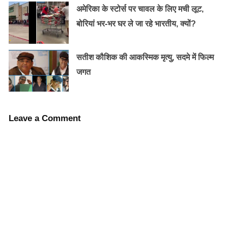
सिलेंडर पर करीब 93 रुपए की कमी आई है। वहीं कामर्शियल गैस
अमेरिका के स्टोर्स पर चावल के लिए मची लूट,
सिलेंडर भी 135 रुपए सस्ता हुआ है।
बोरियां भर-भर घर ले जा रहे भारतीय, क्यों?
सतीश कौशिक की आकस्मिक मृत्यु, सदमे में फिल्म
जगत
Leave a Comment