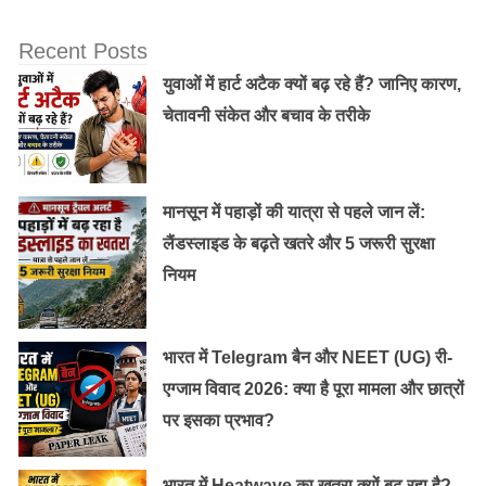
Test Begins
Recent Posts
युवाओं में हार्ट अटैक क्यों बढ़ रहे हैं? जानिए कारण,
चेतावनी संकेत और बचाव के तरीके
चंद्रशेखर आजाद और भगत सिंह एक साथ :
1925 में हिंदुस्तान रिपब्लिकन एसोसिएशन की स्थापना की गई थी।
1925 में काकोरी कांड के फलस्वरूप अशफाक उल्ला खां,
मानसून में पहाड़ों की यात्रा से पहले जान लें:
रामप्रसाद ‘बिस्मिल’ सहित कई अन्य मुख्य क्रांतिकारियों को मृत्यु-
लैंडस्लाइड के बढ़ते खतरे और 5 जरूरी सुरक्षा
दण्ड दिया गया था। इसके बाद चंद्रशेखर ने इस संस्था का
नियम
पुनर्गठन किया। भगवतीचरण वोहरा के संपर्क में आने के पश्चात्
चंद्रशेखर आज़ाद भगत सिंह, सुखदेव, राजगुरु के भी निकट आ
भारत में Telegram बैन और NEET (UG) री-
गए। भगत सिंह के साथ मिलकर चंद्रशेखर आजाद ने अंग्रेजी
एग्जाम विवाद 2026: क्या है पूरा मामला और छात्रों
हुकूमत को भयभीत करने और भारत से खदेड़ने का हर संभव प्रयास
पर इसका प्रभाव?
किया।
भारत में Heatwave का खतरा क्यों बढ़ रहा है?