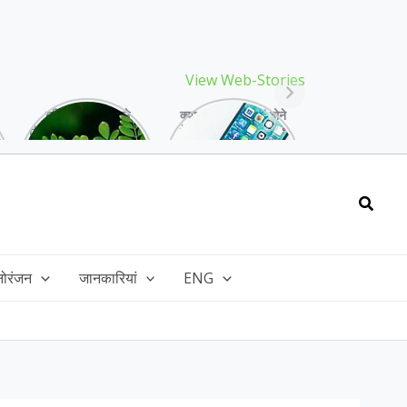
View Web-Stories
गर्मियों में मिलने वाले
क्या storage full होने
drumstick गुणों की खान
के बाद मोबाइल हो रहा है
है, इसकी पत्तियों में भी
हैंग, तो अपनाएं ये तरीके!
भरपूर है पोषण!
Searc
नोरंजन
जानकारियां
ENG