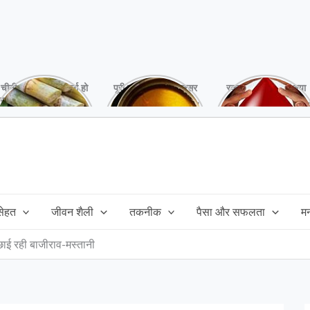
चीनी को कर दें ना, वर्ना हो
पूरी बनाने के बाद, अक्सर
रक्तदान है ‘महादान’ क्या
सकता है बहुत बड़ा नुक्सान
तेल बच जाता है,ऐसे में
आपने करवाया, स्वस्थ
!
महंगा तेल फैंक भी नही
रहना है तो जरुर करें,
सकते और इसका reuse
इसके अनेकों हैं फायदे!
कैसे करें!
 सेहत
जीवन शैली
तकनीक
पैसा और सफलता
म
छाई रही बाजीराव-मस्तानी