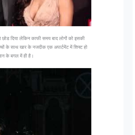
 को छोड दिया लेकिन काफी समय बाद लोगों को इसकी
ं के साथ खार के नजदीक एक अपार्टमेंट में शिफ्ट हो
न के बगल में ही है।
ेना मे पद और उन के पदचिन्हों के बारे
दिल्ली में लश्कर के फिदायीन हमल
बदलकर राजधानी में छिपे 3 आतंकी
hak (Retd) के अनुसार "एक फ़ौजी का
मुंबई हमलों को अंजाम देने वाले 
िटायर नही होती, यह तो एक ऑफिसर होता
तैयबा के दो आतंकवादी दिल्ली में दा
होता है"| इस पर आगे बढ़ते हुए Lt Gen P
दोनों किसी भी जगह पर कभी भी फ
) कहते है कि "Rank is earned...
सकते हैं। दिल्ली पुलिस को यह सू
मिली,...