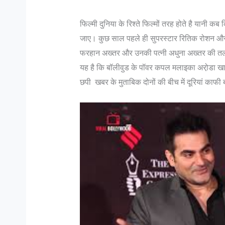
फिल्मी दुनिया के रिश्ते फिल्मों तरह होते है यान
जाए। कुछ साल पहले ही सुपरस्टार रितिक रोशन और
फरहान अख्तर और उनकी पत्नी अधुना अख्तर की तल
यह है कि बॉलीवुड के पॉवर कपल मलाइका अरो़डा खा
छपी खबर के मुताबिक दोनों की बीच में दूरियां काफी ब