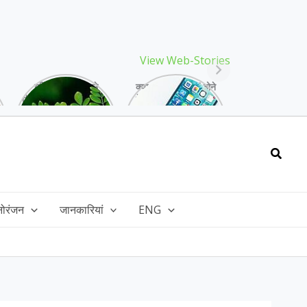
View Web-Stories
गर्मियों में मिलने वाले
क्या storage full होने
drumstick गुणों की खान
के बाद मोबाइल हो रहा है
है, इसकी पत्तियों में भी
हैंग, तो अपनाएं ये तरीके!
भरपूर है पोषण!
Searc
नोरंजन
जानकारियां
ENG