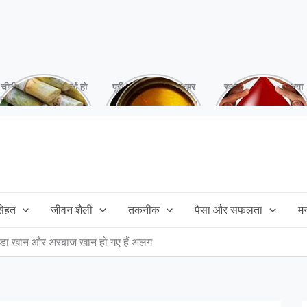
चीनी को कर दें ना, वर्ना हो
पूरी बनाने के बाद, अक्सर
रक्तदान है ‘महादान’ क्या
सकता है बहुत बड़ा नुक्सान
तेल बच जाता है,ऐसे में
आपने करवाया, स्वस्थ
!
महंगा तेल फैंक भी नही
रहना है तो जरुर करें,
सकते और इसका reuse
इसके अनेकों हैं फायदे!
कैसे करें!
 सेहत
जीवन शैली
तकनीक
पैसा और सफलता
म
ो़डा खान और अरबाज खान हो गए हैं अलग