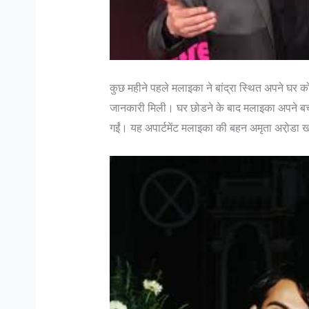
कुछ महीने पहले मलाइका ने बांद्रा स्थित अपने घर
जानकारी मिली। घर छोडने के बाद मलाइका अपने बच्चो
गईं। यह अपार्टमेंट मलाइका की बहन अमृता अरो़डा खा
मैं एक महिला मुस्लिम डॉक्टर भारत जैसे सहिष्णु देश में :
जानिए भारतीय स
सोफिया रंगवाला
में…
सोफिया रंगवाला : सहिष्णु देश में .. मैं एक मुस्लिम महिला
Col K D Pat
हूं और पेशे से डॉक्टर हूं। बंगलोर में मेरी एक हाइ एण्ड
रैंक कभी भी र
लेजर स्किन क्लिनिक है। मेरा परिवार कुवैत में रहता है।
है जो रिटायर 
मैं भी कुवैत में पली बढ़ी हूं...
N Hoon (Retd