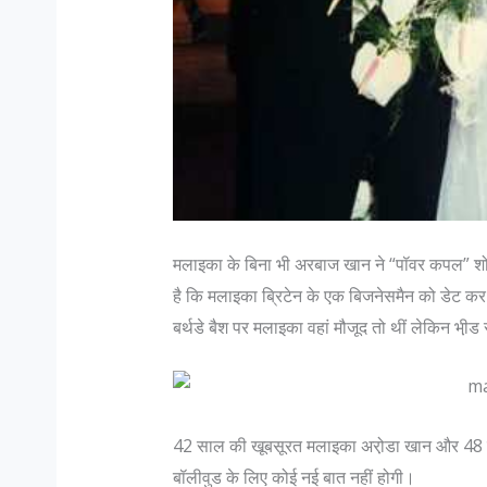
मलाइका के बिना भी अरबाज खान ने “पॉवर कपल” शो क
है कि मलाइका ब्रिटेन के एक बिजनेसमैन को डेट कर रह
बर्थडे बैश पर मलाइका वहां मौजूद तो थीं लेकिन भी़ड स
42 साल की खूबसूरत मलाइका अरो़डा खान और 48 सा
बॉलीवुड के लिए कोई नई बात नहीं होगी।