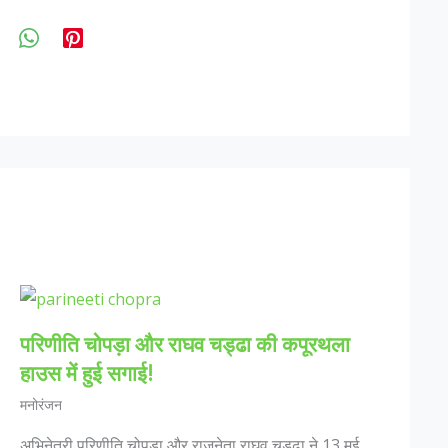
परिणीति चोपड़ा और राघव चड्ढा की कपूरथला
हाउस में हुई सगाई!
मनोरंजन
अभिनेत्री परिणीति चोपड़ा और राजनेता राघव चड्ढा ने 13 मई