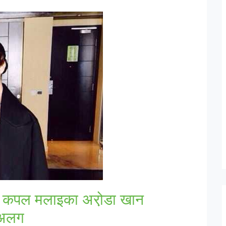
ॉवर कपल मलाइका अरो़डा खान
 अलग