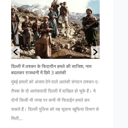
े की साजिश, नाम
उत्तराखंड की ११ सबसे खूबसूरत जगहें- पढ़ें
अगर आप प्रकृति प्रेमी हैं और धार्मिक आस्था भी रखते
आतंकी संगठन लश्कर-ए-
हैं, तो आपको भी एक बार उत्तराखंड की यात्रा करनी
खिल हो चुके हैं। ये
चाहिए। यहाँ आपको प्रकृति की अनंत सुंदरता में देवत्व
िदाईन हमले कर
नजर आएगा। जहां कहीं भी आपका विश्वास हो , चाहे 
चना खुफिया विभाग से
भगवान में हो...