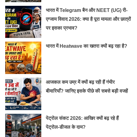
भारत में Telegram बैन और NEET (UG) री-
इसके कारण गर्भवती को सांस लेने में तकलीफ व उसे सांस फूलने की
एग्जाम विवाद 2026: क्या है पूरा मामला और छात्रों
समस्या हो सकती है। हालांकि, इसका शिशु के स्वास्थ्य पर किसी
पर इसका प्रभाव?
तरह का प्रभाव नहीं देखा जा सकता है।
भारत में Heatwave का खतरा क्यों बढ़ रहा है?
गर्भावस्था के आठवें महीने में आहार:
फाइबर युक्त खाद्य पदार्थ
फाइबर युक्त भोजन खाने से प्रेग्नेंसी में कब्ज, गैस व बवासीर के होने
का जोखिम कम किया जा सकता है। इसके लिए आहार दैनिक आहार
आजकल कम उम्र में क्यों बढ़ रही हैं गंभीर
में ओट्स, मौसमी फल, एवोकाडो व हरी सब्जियां शामिल की जा
बीमारियाँ? जानिए इसके पीछे की सबसे बड़ी वजहें
सकती हैं।
पेट्रोल संकट 2026: आखिर क्यों बढ़ रहे हैं
विटामिन व मिनरल युक्त खाद्य पदार्थ
पेट्रोल-डीजल के दाम?
इस दौरान माँ व शिशु को आयरन के साथ ही, कैल्शियम की भी