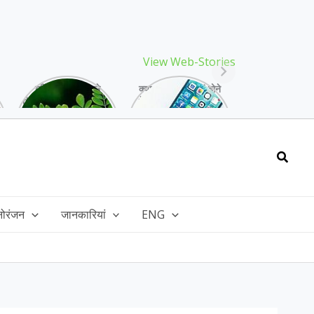
View Web-Stories
गर्मियों में मिलने वाले
क्या storage full होने
drumstick गुणों की खान
के बाद मोबाइल हो रहा है
है, इसकी पत्तियों में भी
हैंग, तो अपनाएं ये तरीके!
भरपूर है पोषण!
Searc
नोरंजन
जानकारियां
ENG