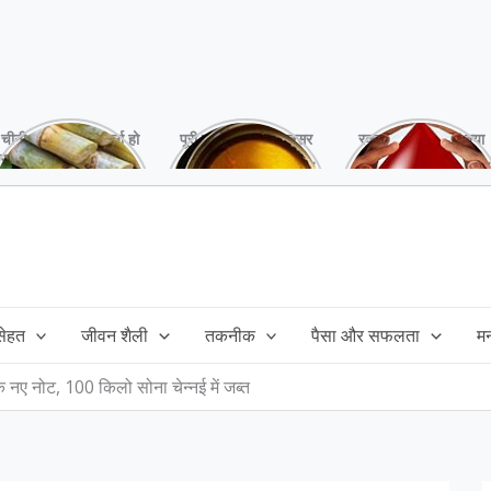
चीनी को कर दें ना, वर्ना हो
पूरी बनाने के बाद, अक्सर
रक्तदान है ‘महादान’ क्या
सकता है बहुत बड़ा नुक्सान
तेल बच जाता है,ऐसे में
आपने करवाया, स्वस्थ
!
महंगा तेल फैंक भी नही
रहना है तो जरुर करें,
सकते और इसका reuse
इसके अनेकों हैं फायदे!
कैसे करें!
 सेहत
जीवन शैली
तकनीक
पैसा और सफलता
म
े नए नोट, 100 किलो सोना चेन्नई में जब्त