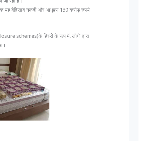
की जा रही है।
र तक यह बेहिसाब नकदी और आभूषण 130 करोड़ रुपये
ure schemes)के हिस्से के रूप में, लोगों द्वारा
या।
उन के पदचिन्हों के बारे
दिल्ली में लश्कर के फिदायीन हमले की साजिश, न
बदलकर राजधानी में छिपे 3 आतंकी
के अनुसार "एक फ़ौजी का
मुंबई हमलों को अंजाम देने वाले आतंकी संगठन ल
ती, यह तो एक ऑफिसर होता
तैयबा के दो आतंकवादी दिल्ली में दाखिल हो चुके है
 पर आगे बढ़ते हुए Lt Gen P
दोनों किसी भी जगह पर कभी भी फिदाईन हमले क
कि "Rank is earned...
सकते हैं। दिल्ली पुलिस को यह सूचना खुफिया व
मिली,...