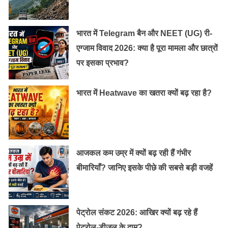
भारत में Telegram बैन और NEET (UG) री-
एग्जाम विवाद 2026: क्या है पूरा मामला और छात्रों
पर इसका प्रभाव?
भारत में Heatwave का खतरा क्यों बढ़ रहा है?
[/nextpage][nextpage title=”Welcome Page” ] ३) इसे बाद
आजकल कम उम्र में क्यों बढ़ रही हैं गंभीर
नया पेज ओपन होगा जिस पर “Welcome to your digital life”
बीमारियाँ? जानिए इसके पीछे की सबसे बड़ी वजहें
लिखा होगा और इसपर “Sign In और Sign Up” का आप्शन
दिखेगा, इसी पेज पर सबसे नीचे लिखा होगा “Skip Sign In”, इस
पर जैसे ही आप क्लिक करेंगे एक और नया पेज खुलेगा।
पेट्रोल संकट 2026: आखिर क्यों बढ़ रहे हैं
पेट्रोल-डीजल के दाम?