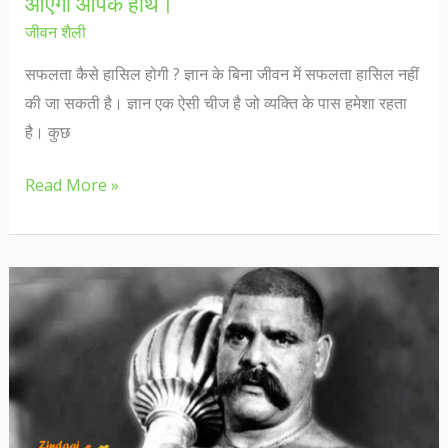
आएगी आपके हाथ।
जीवन शैली
सफलता कैसे हासिल होगी ? ज्ञान के बिना जीवन में सफलता हासिल नहीं
की जा सकती है। ज्ञान एक ऐसी चीज है जो व्यक्ति के पास हमेशा रहता
है। कुछ
जीवन
Read More »
के
ये
छोटे-
छोटे
सबक
रखो
याद,
सफलता
आएगी