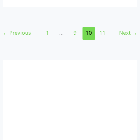
में
खुश
रहने
के
←
Previous
1
…
9
10
11
Next
→
ये
तरीके
अपनाएँ!