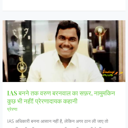
नागर
एक
प्रेरणा,
कैसे
सब्जी
बेचकर
सिविल
जज
की
परीक्षा
में
IAS बनने तक वरुण बरनवाल का सफ़र, नामुमकिन
पाया-
कुछ भी नही! प्रेरणादायक कहानी
पांचवा
प्रेरणा
स्थान!
IAS अधिकारी बनना आसान नहीं है, लेकिन अगर ठान ली जाए तो