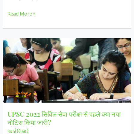
कैसे
Read More »
एक
गृहणी
ने
अपने
शौक
को
बना
दिया
कारोबार,
आज
करोड़ों
UPSC 2022 सिविल सेवा परीक्षा से पहले क्या नया
का
नोटिस किया जारी?
है
पढाई लिखाई