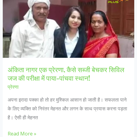
निधन
से
फिल्म
इंडस्ट्री
में
शोक,
गीतों
से
अंकिता नागर एक प्रेरणा, कैसे सब्जी बेचकर सिविल
हमेशा
जज की परीक्षा में पाया-पांचवा स्थान!
रहेंगे
प्रेरणा
यादों
में
अपना इरादा पक्का हो तो हर मुश्किल आसान हो जाती है। सफलता पाने
शामिल!
के लिए व्यक्ति को निरंतर मेहनत और लगन के साथ प्रयास करना पड़ता
है। ऐसी ही मेहनत
अंकिता
Read More »