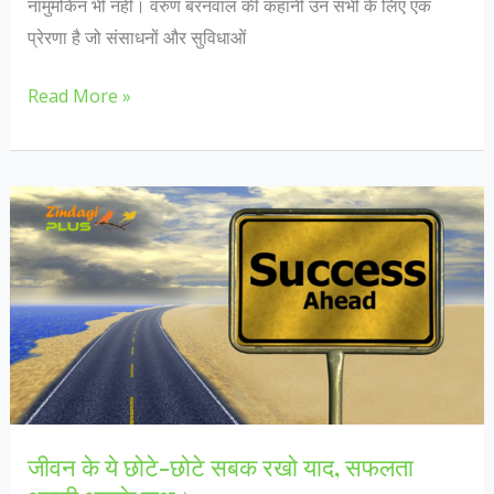
नामुमकिन भी नही। वरुण बरनवाल की कहानी उन सभी के लिए एक
प्रेरणा है जो संसाधनों और सुविधाओं
IAS
Read More »
बनने
तक
वरुण
बरनवाल
का
सफ़र,
नामुमकिन
कुछ
भी
नही!
प्रेरणादायक
जीवन के ये छोटे-छोटे सबक रखो याद, सफलता
कहानी