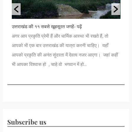
उत्तराखंड की ११ सबसे खूबसूरत जगहें- पढ़ें
क
अगर आप प्रकृति प्रेमी हैं और धार्मिक आस्था भी रखते हैं, तो
व
आपको भी एक बार उत्तराखंड की यात्रा करनी चाहिए। यहाँ
व
आपको प्रकृति की अनंत सुंदरता में देवत्व नजर आएगा। जहां कहीं
म
भी आपका विश्वास हो , चाहे वो भगवान में हो...
ख
Subscribe us