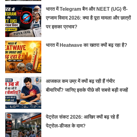
कर दिया दुनिया को “गुरु-मन्त्र”
भारत में Telegram बैन और NEET (UG) री-
एग्जाम विवाद 2026: क्या है पूरा मामला और छात्रों
सूत्रों के अनुसार आरोप लगाने वाली मुस्लिम महिला यासमीन ने
पर इसका प्रभाव?
प्रधानमंत्री नरेंद्र मोदी और मुख्यमंत्री योगी आदित्यनाथ को पत्र
लिखकर कहा कि उनके पति ने सुप्रीम कोर्ट के ‘तीन तलाक’ पर
भारत में Heatwave का खतरा क्यों बढ़ रहा है?
हालिया फैसले के खिलाफ कदम उठाया है।
आजकल कम उम्र में क्यों बढ़ रही हैं गंभीर
बीमारियाँ? जानिए इसके पीछे की सबसे बड़ी वजहें
पेट्रोल संकट 2026: आखिर क्यों बढ़ रहे हैं
पेट्रोल-डीजल के दाम?