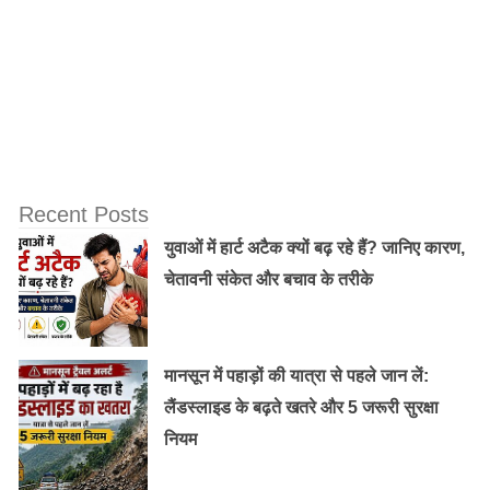
यह भी पढ़ें:
उत्तर प्रदेश में प्रधानी चुनाव का दंगल जारी।
सपा और बसपा ने चुनाव प्रचार की कमान अपने दूसरे रैंक के
नेताओं के हाथ में थमा रखी है, कांग्रेस ने वरिष्ठ नेता गुलाम नबी
आजाद और राज बब्बर तथा सांसद प्रमोद तिवारी को प्रचार में
संलग्न किया है।
Recent Posts
युवाओं में हार्ट अटैक क्यों बढ़ रहे हैं? जानिए कारण,
राज्य निर्वाचन आयुक्त एसके अग्रवाल ने बताया कि मतदान शांतिपूर्ण
चेतावनी संकेत और बचाव के तरीके
संपन्न कराने के सभी इंतजाम किए गए हैं। सुरक्षा की भी पुख्ता
व्यवस्था है।
मानसून में पहाड़ों की यात्रा से पहले जान लें:
लैंडस्लाइड के बढ़ते खतरे और 5 जरूरी सुरक्षा
नियम