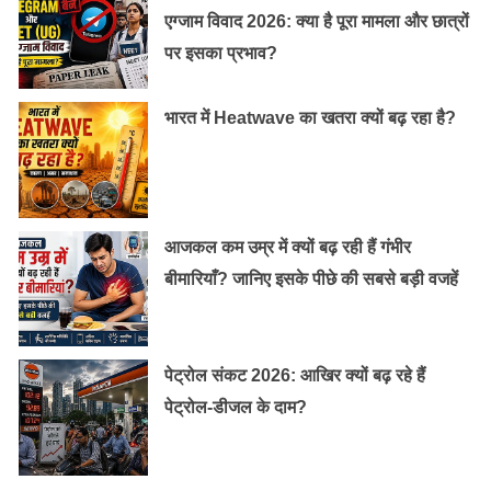
सपने में बच्चे को देखना भी अशुभ संकेत है। इससे किसी
एग्जाम विवाद 2026: क्या है पूरा मामला और छात्रों
परिजन के दूर होने का संकेत समझा जाता है। अगर आप
पर इसका प्रभाव?
सपने में किसी बच्चे की दुलार करते हुए देखते हैं तो इसका
मतलब आपको किसी से धोखा मिल सकता है।
भारत में Heatwave का खतरा क्यों बढ़ रहा है?
सपने में किसी बच्चे को रोता हुआ देखना भी अशुभ माना
जाता है। इसका संकेत है कि आपको असफलता और निराशा
हाथ लगेगी।
आजकल कम उम्र में क्यों बढ़ रही हैं गंभीर
ये भी पढ़ें :
अगर आप भी नींद में बड़बड़ाते हो तो जरुर पढ़े ……
बीमारियाँ? जानिए इसके पीछे की सबसे बड़ी वजहें
पेट्रोल संकट 2026: आखिर क्यों बढ़ रहे हैं
पेट्रोल-डीजल के दाम?