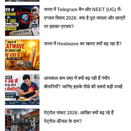
की पसंद-नापसंद होती है।
भारत में Telegram बैन और NEET (UG) री-
एग्जाम विवाद 2026: क्या है पूरा मामला और छात्रों
2. ठीक-ढंग से बात न करें :
अक्सर पैरंट्स बुरी तरह रिएक्ट करते
पर इसका प्रभाव?
हैं। बच्चे को उलटा-सीधा बोलने लगते हैं। उस पर चिल्लाते हैं कि
फिर से बोलकर दिखा। कई मांएं तो रोने लगती हैं, बातचीत बंद कर
भारत में Heatwave का खतरा क्यों बढ़ रहा है?
देती हैं या फिर ताने मार देती कि मैं तो बुरी हूं, अब क्यों आए मेरे
पास?
बच्चा आप पर चीखे-चिल्लाए तो भी आप उस पर चिल्लाएं नहीं। उस
आजकल कम उम्र में क्यों बढ़ रही हैं गंभीर
वक्त छोड़ दें, लेकिन खुद को पूरी तरह नॉर्मल भी न दिखाएं, वरना वह
बीमारियाँ? जानिए इसके पीछे की सबसे बड़ी वजहें
सोचेगा कि वह कुछ भी करेगा, आप पर कोई फर्क नहीं पड़ा।
उसे टाल दें। इसे लेकर बार-बार कुरेदे नहीं। अगर बार-बार बोलेंगे
पेट्रोल संकट 2026: आखिर क्यों बढ़ रहे हैं
तो उसकी ईगो हर्ट होगी। हां, कहानी के जरिए बता सकते हैं कि एक
पेट्रोल-डीजल के दाम?
बच्चा था, जो गंदी बातें करता था। सबने उससे दोस्ती खत्म कर ली