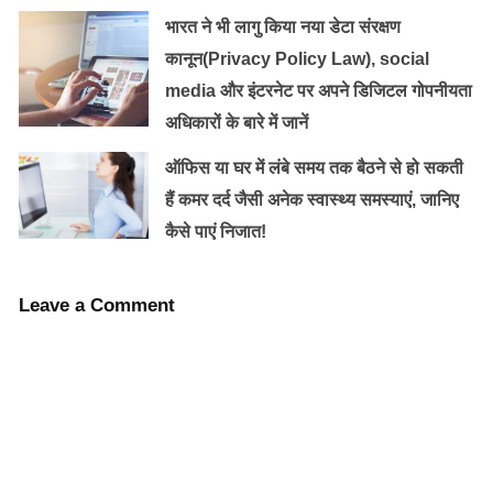
भारत ने भी लागु किया नया डेटा संरक्षण
कानून(Privacy Policy Law), social
media और इंटरनेट पर अपने डिजिटल गोपनीयता
अधिकारों के बारे में जानें
ऑफ‍िस या घर में लंबे समय तक बैठने से हो सकती
अगर स्कूल से उदास लौटता है तो प्यार से पूछें कि क्या बात है? क्या
हैं कमर दर्द जैसी अनेक स्वास्थ्य समस्याएं, जानिए
टीचर ने डांटा या साथियों से लड़ाई हुई। अगर बच्चा बताए कि टीचर
कैसे पाएं निजात!
या बच्चा परेशान करता है तो उससे कहें कि हम स्कूल जाकर बात
करेंगे। स्कूल जाकर बात करें भी लेकिन सीधे टीचर को दोष न दें।
Leave a Comment
जो बच्चे ऐक्टिव होते हैं, उन्हें अक्सर टीचर शैतान मानकर इग्नोर
करने लगती हैं। ऐसे में टीचर से रिक्वेस्ट करें कि बच्चे को
ऐक्टिविटीज में शामिल करें और उसे मॉनिटर जैसी जिम्मेदारी दें।
इससे वह जिम्मेदार बनता है।