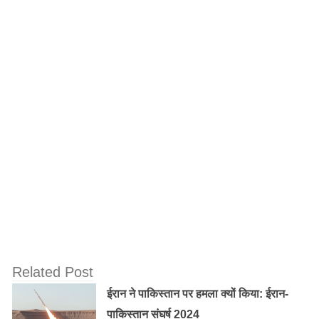
यह भी पढ़ें :
मुसलमान सपा सरकार में शामिल मुस्लिम नेताओं के
पीछे चलना छोड़ दें – मुनव्वर राना
पाकिस्तान के ईशनिंदा कानून की वजह से अल्पसंख्यक समुदाय के
लोग लगातार डर के माहौल में जीते हैं. पाकिस्तान में मुसलमानों ने
ईसाइयों की बस्तियों में आग तक लगायी हैं और हिंदू समुदाय के लोगों
को इस्लाम या उसके पैगंबर मोहम्मद का “अपमान” करने पर सरेआम
कत्ल कर दिया जाता है। अन्य मुस्लिम देशों में भी धर्म के आधार पर
उत्पीड़न लगातार बढ़ रहा है. इंडोनेशिया और मलेशिया में राजनीतिक
इस्लाम का उभार इन देशों में सांस्कृतिक बहुलतावाद के लिए खतरा
है.
Related Post
ईरान ने पाकिस्तान पर हमला क्यों किया: ईरान-
पाकिस्तान संघर्ष 2024