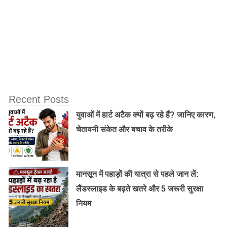
बहुल बांग्लादेश भी उन्हें स्वीकार नहीं करता. यह बहुत बड़ी मानवीय
त्रासदी है. लेकिन जो रोहिंग्या लोगों की समस्या को धार्मिक रंग दे रहे
हैं, वे इस समुदाय की मुश्किलों को बढ़ाने के अलावा कुछ और नहीं
कर रहे हैं. यह लड़ाई बौद्ध धर्म और इस्लाम के बीच नहीं है.
Old Random Post
अब गुंडे चला रहे यूपी के थाने, करा रहे थानेदार की
Recent Posts
कुर्सी पर फोटो सेशन
युवाओं में हार्ट अटैक क्यों बढ़ रहे हैं? जानिए कारण,
चेतावनी संकेत और बचाव के तरीके
गुजरात विधानसभा चुनाव : सिर्फ राहुल गांधी के भाषणों
से नहीं चलेगा काम, कांग्रेस के सामने हैं कई चुनौतियां
मानसून में पहाड़ों की यात्रा से पहले जान लें:
लैंडस्लाइड के बढ़ते खतरे और 5 जरूरी सुरक्षा
नियम
तथ्य यह है कि पश्चिमी सरकारें, उनके संस्थान और मानवाधिकार