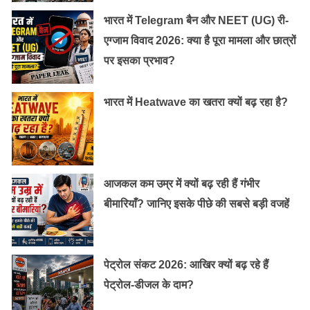
संगठन रोहिंग्या लोगों की आवाज को उठा रहे हैं और वह भी शुरू से
भारत में Telegram बैन और NEET (UG) री-
जब 2012 में रखाइन में यह संकट शुरू हुआ. म्यांमार और बांग्लादेश
एग्जाम विवाद 2026: क्या है पूरा मामला और छात्रों
में अंतरराष्ट्रीय सहायता एजेंसियां ही रोहिंग्या लोगों की ज्यादा मदद
पर इसका प्रभाव?
कर रही हैं जबकि जिहादी समूह, तुर्की के राष्ट्रपति रैचेप तैयप
एर्दोआन और पाकिस्तानी प्रधानमंत्री शाहिद खाकान अब्बासी सिर्फ
भारत में Heatwave का खतरा क्यों बढ़ रहा है?
बयानबाजी कर रहे हैं।
आजकल कम उम्र में क्यों बढ़ रही हैं गंभीर
बीमारियाँ? जानिए इसके पीछे की सबसे बड़ी वजहें
पेट्रोल संकट 2026: आखिर क्यों बढ़ रहे हैं
पेट्रोल-डीजल के दाम?