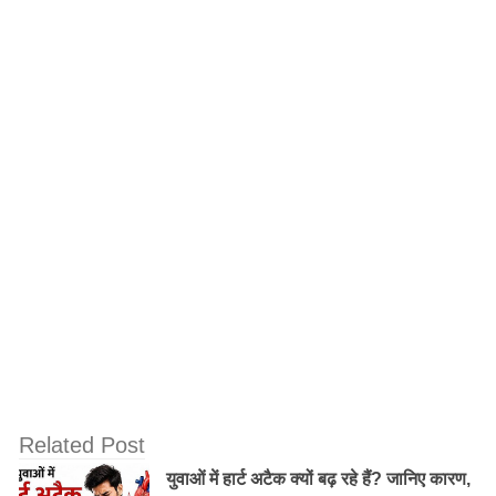
ये लोग मात्र दूसरों को खुश करने के लिए हर काम के लिए
हामी नहीं भरते। अपनी क्षमता अनुसार काम करते हैं और खुश
रहते हैं।
ये भी पढ़ें :
आम जीवन शैली की समस्याओं में Desi Cow Ghee का
उपयोग क्यों करें?
Old Random Post
भारत के ये 5 खूबसूरत पर्यटन स्थल, जहाँ आप घूमना
करंगे पसंद!
मार्च में 11 दिन Bank रहेंगे बंद, समय पर निपटा लें
जरूरी काम, यहां देखें पूरी लिस्ट
Related Post
युवाओं में हार्ट अटैक क्यों बढ़ रहे हैं? जानिए कारण,