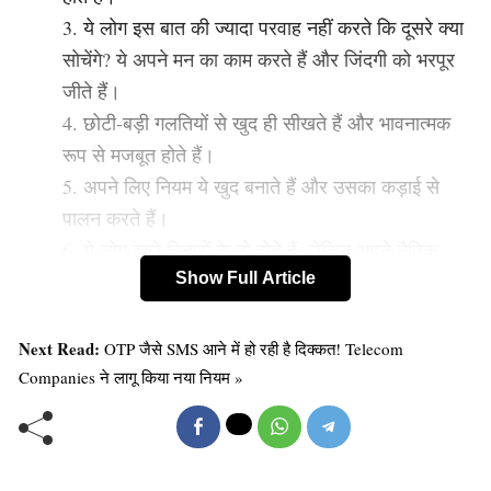
ये लोग इस बात की ज्यादा परवाह नहीं करते कि दूसरे क्या
सोचेंगे? ये अपने मन का काम करते हैं और जिंदगी को भरपूर
जीते हैं।
छोटी-बड़ी गलतियों से खुद ही सीखते हैं और भावनात्‍मक
रूप से मजबूत होते हैं।
अपने लिए नियम ये खुद बनाते हैं और उसका कड़ाई से
पालन करते हैं।
ये लोग खुले विचारों के तो होते हैं, लेकिन अपने नैतिक
मूल्यों से समझौता नहीं करते। अनुशासित रहकर अपनी
Show Full Article
दिनचर्या व्यती‍त करते हैं।
इमोशंस से लेकर आर्थिक मामलों तक में ये आत्‍मनिर्भर होते
Next Read:
OTP जैसे SMS आने में हो रही है दिक्कत! Telecom
हैं।
Companies ने लागू किया नया नियम »
ये अपने जीवन में स्पष्ट और ईमानदार होते हैं। उतना ही
काम हाथों में लेते हैं जितना कि वे कर पाएं। जितनी जिम्मेदारी
लेते हैं फिर उसे बड़ी खूबी से निभाते भी हैं।