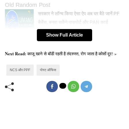
Old Random Post
सरकार ने लॉन्च किया ऐसा ऐप अब घर बैठे जानें PF
बैलेंस, बनवा सकेंगे पासपोर्ट और PAN कार्ड
Show Full Article
यहां देखें प्रधानमंत्री ग्रामीण आवास (PMAY)
Next Read:
काजू खाने से बॉडी रहती है तंदरुस्त, रोग जाता है कोसों दूर! »
योजना के 2o23-24 के पात्र!
NCS और PPF
पोस्ट ऑफिस
किसान विकास पत्र:
किसान विकास पत्र के लेकर टैन्योर में भी बदलाव हुआ है। अभी 7
फीसदी ब्याज दर वाले KVP की मैच्योरिटी 123 महीने कर दी गई है,
जबकि 6.9 परसेंट वाले केवीपी की अवधि 124 महीने होती थी।