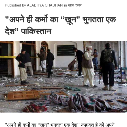
ALABHYA CHAUHAN
in
खास खबर
”अपने ही कर्मो का “ख़ून” भुगतता एक
देश” पाकिस्तान
”अपने ही कर्मो का “ख़ून” भुगतता एक देश” कहावत है की अपने