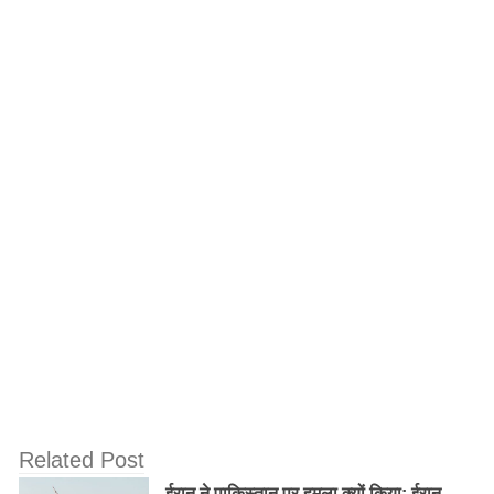
Old Random Post
यूपी पुलिस के कांस्टेबल ने कुएं में उतरकर गाय के
बछड़े की बचाई जान, कायम की मिसाल
सरदार वल्लभभाई पटेल जयंती : प्रधानमंत्री नरेंद्र
मोदी ने दी श्रद्धांजलि, एकता के लिए दौड़ को दिखायी
हरी झंडी
Related Post
ईरान ने पाकिस्तान पर हमला क्यों किया: ईरान-