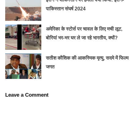
पाकिस्तान संघर्ष 2024
अमेरिका के स्टोर्स पर चावल के लिए मची लूट,
बोरियां भर-भर घर ले जा रहे भारतीय, क्यों?
इसके तहत खाद्यान , दलहन ,तिलहन सभी को शामिल कर फसल
कटाई के बाद भी बारिश ,जलभराव , चक्रवात से होने वाला नुक्सान
सतीश कौशिक की आकस्मिक मृत्यु, सदमे में फिल्म
का जोखीम भी बीमा योजना के दायरे में रखा गया है।
जगत
नुक्सान के सही आंकलन ,मूल्यांकन एवं भुगतान के लिए उपग्रह
प्रणाली , मोबाइल एप एवं बैंकिंग जैसी सुविधाओं के सहारे इस
Leave a Comment
योजना को जल्द से जल्द कारगर बनाने की पूरी कोहिश की जा रही
है।