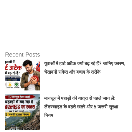
की मदद की और लड़के वालों को मना कर एक जंगल में आग जला
कर दोनों लड़कियों का विवाह करवाया।
दुल्ले ने खुद ही उन दोनों का कन्यादान किया।जल्दी-जल्दी में शादी
की धूमधाम का इंतजाम भी न हो सका इसलिए दुल्ले ने उन लड़कियों
की झोली में एक सेर शक्कर डाल कर ही उनको विदा किया। डाकू
Recent Posts
होकर भी दुल्ला भट्टी ने निर्धन लड़कियों की मदद की ।
युवाओं में हार्ट अटैक क्यों बढ़ रहे हैं? जानिए कारण,
चेतावनी संकेत और बचाव के तरीके
मानसून में पहाड़ों की यात्रा से पहले जान लें:
लैंडस्लाइड के बढ़ते खतरे और 5 जरूरी सुरक्षा
नियम