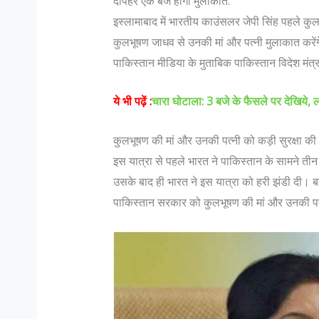
दोपहर एक बजे होगी मुलाकात:
इस्लामाबाद में भारतीय काउंसलर जेपी सिंह पहले कुल
कुलभूषण जाधव से उनकी मां और पत्नी मुलाकात करेंग
पाकिस्तान मीडिया के मुताबिक पाकिस्तान विदेश मंत
ये भी पढ़ें :
चारा घोटाला: 3 बजे के फैसले पर देखिये,
कुलभूषण की मां और उनकी पत्नी को कड़ी सुरक्षा की म
इस यात्रा से पहले भारत ने पाकिस्तान के सामने तीन 
स्लिम डॉक्टर भारत जैसे सहिष्णु देश में :
जानिए भारतीय सेना मे पद और उन के
ला
में…
उसके बाद ही भारत ने इस यात्रा को हरी झंडी दी। बता 
पाकिस्तान सरकार को कुलभूषण की मां और उनकी पत्नी
: सहिष्णु देश में .. मैं एक मुस्लिम महिला
Col K D Pathak (Retd) के अ
डॉक्टर हूं। बंगलोर में मेरी एक हाइ एण्ड
रैंक कभी भी रिटायर नही होती, 
िनिक है। मेरा परिवार कुवैत में रहता है।
है जो रिटायर होता है"| इस पर आ
ली बढ़ी हूं...
N Hoon (Retd) कहते है कि "R