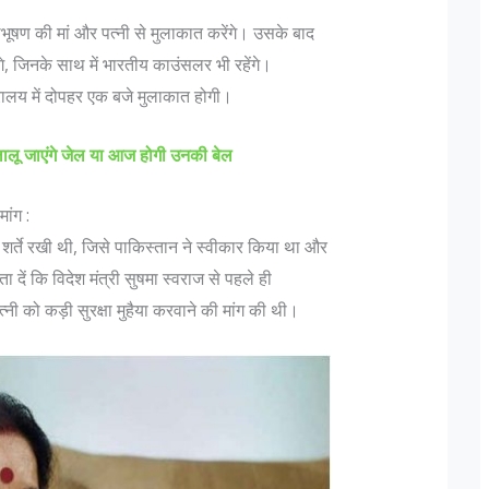
भूषण की मां और पत्नी से मुलाकात करेंगे। उसके बाद
े, जिनके साथ में भारतीय काउंसलर भी रहेंगे।
्रालय में दोपहर एक बजे मुलाकात होगी।
 लालू जाएंगे जेल या आज होगी उनकी बेल
ांग :
शर्ते रखी थी, जिसे पाकिस्‍तान ने स्‍वीकार किया था और
 पदचिन्हों के बारे
दिल्ली में लश्कर के फिदायीन हमले की साजिश, नाम
बदलकर राजधानी में छिपे 3 आतंकी
दें कि विदेश मंत्री सुषमा स्वराज से पहले ही
 को कड़ी सुरक्षा मुहैया करवाने की मांग की थी।
नुसार "एक फ़ौजी का
मुंबई हमलों को अंजाम देने वाले आतंकी संगठन लश्कर-
यह तो एक ऑफिसर होता
तैयबा के दो आतंकवादी दिल्ली में दाखिल हो चुके हैं। ये
गे बढ़ते हुए Lt Gen P
दोनों किसी भी जगह पर कभी भी फिदाईन हमले कर
ank is earned...
सकते हैं। दिल्ली पुलिस को यह सूचना खुफिया विभाग 
मिली,...