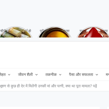
चीनी को कर दें ना, वर्ना हो
पूरी बनाने के बाद, अक्सर
रक्तदान है ‘महादान’ क्या
सकता है बहुत बड़ा नुक्सान
तेल बच जाता है,ऐसे में
आपने करवाया, स्वस्थ
!
महंगा तेल फैंक भी नही
रहना है तो जरुर करें,
सकते और इसका reuse
इसके अनेकों हैं फायदे!
कैसे करें!
 सेहत
जीवन शैली
तकनीक
पैसा और सफलता
म
ूषण से कुछ ही देर में मिलेंगी उनकी मां और पत्नी, क्या था पूरा मामला? पढ़ें