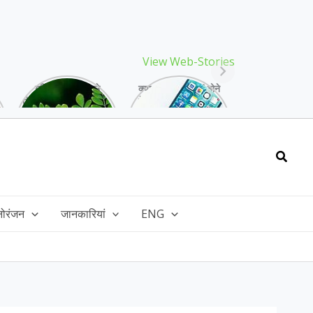
View Web-Stories
गर्मियों में मिलने वाले
क्या storage full होने
drumstick गुणों की खान
के बाद मोबाइल हो रहा है
है, इसकी पत्तियों में भी
हैंग, तो अपनाएं ये तरीके!
भरपूर है पोषण!
Searc
नोरंजन
जानकारियां
ENG