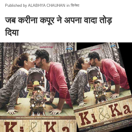
ALABHYA CHAUHAN
in
सिनेमा
जब करीना कपूर ने अपना वादा तोड़
दिया