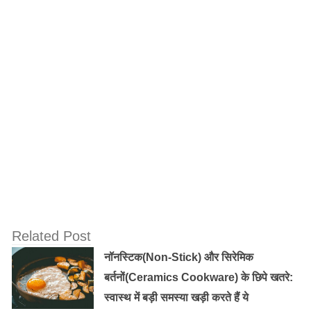
आजमा रहे हैं।
Related Post
आईज फ्लू संक्रमण से बचाव के लिए निम्नलिखित उपायों को
नॉनस्टिक(Non-Stick) और सिरेमिक
अपनाना चाहिए:
बर्तनों(Ceramics Cookware) के छिपे खतरे:
आंखों को स्पर्श करने से पहले और बाद में हाथों को धोना
स्वास्थ में बड़ी समस्या खड़ी करते हैं ये